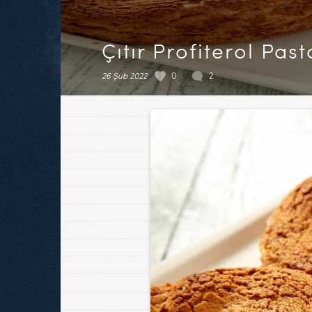
Çıtır Profiterol Pa
26 Şub 2022
0
2