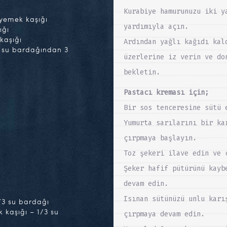
Kurabiye hamurunuzu iki y
 yemek kaşığı
yardımıyla açın.
ığı
kaşığı
Ardından yağlı kağıdı kal
1 su bardağından 3
üzerlerine iz verin ve do
bekletin.
Pastacı kreması için;
Bir sos tenceresine sütü 
Yumurta sarılarını bir ka
çırpmaya başlayın.
Toz şekeri ilave edin ve 
Şeker hafif pütürünü kayb
devam edin.
Isınan sütünüzü unlu karı
/3 su bardağı
k kaşığı – 1/3 su
çırpmaya devam edin.