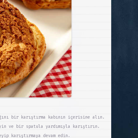
ğını bir karıştırma kabının içerisine alın.
yin ve bir spatula yardımıyla karıştırın.
eyip karıştırmaya devam edin.