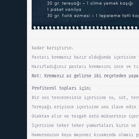
20 gr. tereyağı – 1 silme yemek kaşığı
1 paket vanilya
30 gr. fıstık ezmesi – 1 tepeleme tatlı ka
kadar karıştırın.
Pastacı kremanız hazır olduğunda içerisine 
Hazırladığınız pastacı kremasını ince ve tı
Not: Kremanız az gelirse iki reçeteden yapa
Profiterol topları için;
Bir sos tenceresinin içerisine su, süt, ter
Tereyağı eriyince içerisine unu ilave edin 
Ocaktan alın ve tezgah üstü mikserinin içer
İçerisine teker teker yumurtaları kırın ve 
Hamurunuzun koyu mayonez kıvamında olması g