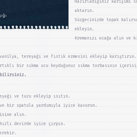
Hazırladığınız karışımı s
aktarın.
şığı
Süzgecinizde topak kalırs
ekleyin.
Kremanızı ocağa alın ve k
vanilya, tereyağı ve fıstık ezmesini ekleyip karıştırın.
rtıklı bir sıkma ucu koyduğunuz sıkma torbasının içerisi
bilirsiniz.
eyağı ve tuzu ekleyip ısıtın.
ve bir spatula yardımıyla iyice kavurun.
isine alın.
hızlı devirde iyice çırpın.
erekir.