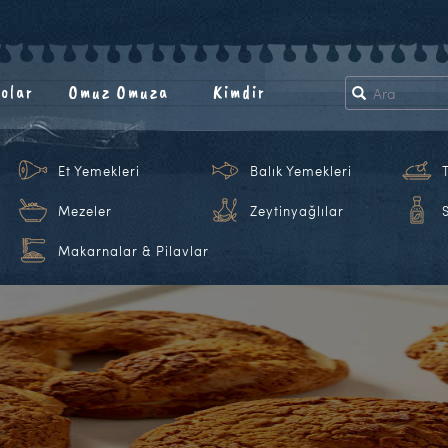
olar
Omuz Omuza
Kimdir
Et Yemekleri
Balık Yemekleri
Mezeler
Zeytinyağlılar
Makarnalar & Pilavlar