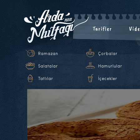
Tarifler
Vide
Ramazan
Çorbalar
Salatalar
Hamurlular
Tatlılar
İçecekler