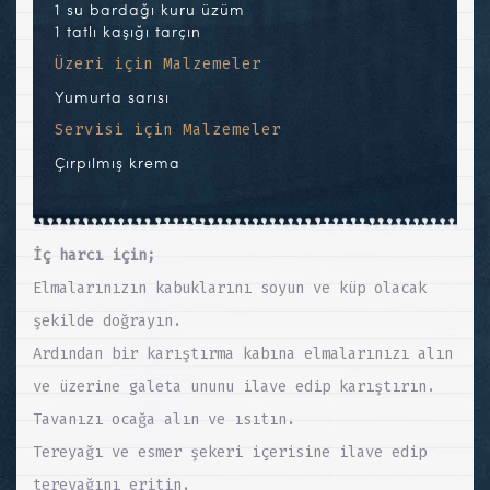
1 su bardağı kuru üzüm
1 tatlı kaşığı tarçın
Üzeri için Malzemeler
Yumurta sarısı
Servisi için Malzemeler
Çırpılmış krema
İç harcı için;
Elmalarınızın kabuklarını soyun ve küp olacak
şekilde doğrayın.
Ardından bir karıştırma kabına elmalarınızı alın
ve üzerine galeta ununu ilave edip karıştırın.
Tavanızı ocağa alın ve ısıtın.
Tereyağı ve esmer şekeri içerisine ilave edip
tereyağını eritin.