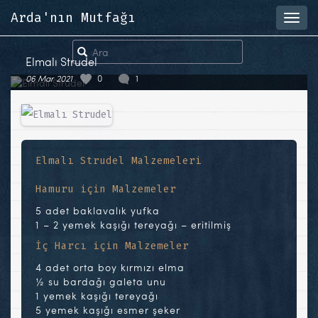
Arda'nın Mutfağı
Toggl
navig
Elmalı Strudel
06 Mar 2021
0
1
Elmalı Strudel Malzemeleri
Hamuru için Malzemeler
5 adet baklavalık yufka
1 – 2 yemek kaşığı tereyağı – eritilmiş
İç Harcı için Malzemeler
4 adet orta boy kırmızı elma
½ su bardağı galeta unu
1 yemek kaşığı tereyağı
5 yemek kaşığı esmer şeker