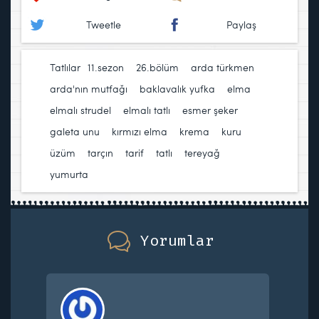
Tweetle
Paylaş
Tatlılar
11.sezon
,
26.bölüm
,
arda türkmen
,
arda'nın mutfağı
,
baklavalık yufka
,
elma
,
elmalı strudel
,
elmalı tatlı
,
esmer şeker
,
galeta unu
,
kırmızı elma
,
krema
,
kuru
üzüm
,
tarçın
,
tarif
,
tatlı
,
tereyağ
,
yumurta
Yorumlar