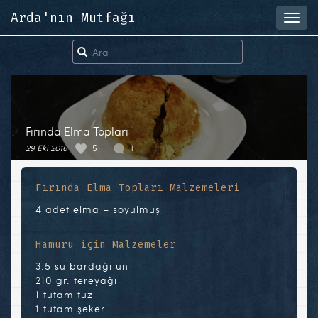
Arda'nın Mutfağı
Toggl
navig
Fırında Elma Topları
29 Eki 2016
5
1
Fırında Elma Topları Malzemeleri
4 adet elma – soyulmuş
Hamuru için Malzemeler
3.5 su bardağı un
210 gr. tereyağı
1 tutam tuz
1 tutam şeker