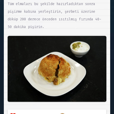
Tüm elmaları bu şekilde hazırladıktan sonra
pişirme kabına yerleştirin, şerbeti üzerine
döküp 200 derece önceden ısıtılmış fırında 40-
50 dakika pişirin.