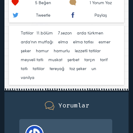
5
Beğen
1 Yorum Yaz
Tweetle
Paylaş
Tatlılar
11.bölüm
,
7.sezon
,
arda türkmen
,
arda'nın mutfağı
,
elma
,
elma tatlısı
,
esmer
şeker
,
hamur
,
hamurlu
,
lezzetli tatlılar
,
meyveli tatlı
,
muskat
,
şerbet
,
tarçın
,
tarif
,
tatlı
,
tatlılar
,
tereyağ
,
toz şeker
,
un
,
vanilya
Yorumlar