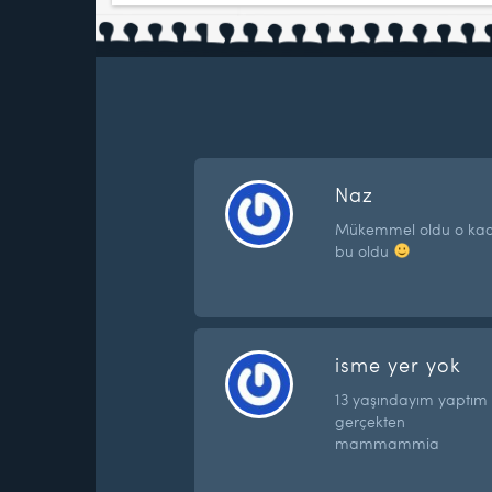
Naz
Mükemmel oldu o kada
bu oldu
isme yer yok
13 yaşındayım yaptım t
gerçekten
mammammia