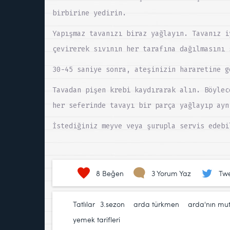
birbirine yedirin.
Yapışmaz tavanızı biraz yağlayın. Tavanız i
çevirerek sıvının her tarafına dağılmasını 
30-45 saniye sonra, ateşinizin hararetine g
Tavadan pişen krebi kaydırarak alın. Böylec
her seferinde tavayı bir parça yağlayıp ayn
İstediğiniz meyve veya şurupla servis edebi
8
Beğen
3 Yorum Yaz
Twe
Tatlılar
3.sezon
,
arda türkmen
,
arda'nın mut
yemek tarifleri