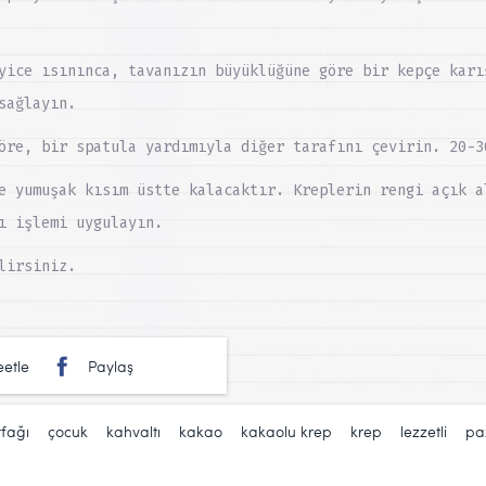
yice ısınınca, tavanızın büyüklüğüne göre bir kepçe karı
sağlayın.
öre, bir spatula yardımıyla diğer tarafını çevirin. 20-3
e yumuşak kısım üstte kalacaktır. Kreplerin rengi açık a
ı işlemi uygulayın.
lirsiniz.
etle
Paylaş
fağı
,
çocuk
,
kahvaltı
,
kakao
,
kakaolu krep
,
krep
,
lezzetli
,
pa