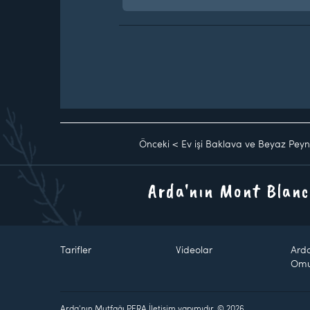
Önceki
<
Ev işi Baklava ve Beyaz Peyni
Arda'nın Mont Blanc
Tarifler
Videolar
Ard
Om
Arda'nın Mutfağı PERA İletişim yapımıdır. © 2026