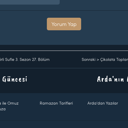
Yorum Yap
rli Sufle 3. Sezon 27. Bölüm
Sonraki
>
Çikolata Toplar
 Güncesi
Arda'nın
a ile Omuz
Ramazan Tarifleri
Arda'dan Yazılar
uza