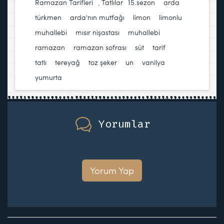
Ramazan Tarifleri
,
Tatlılar
15.sezon
,
arda
türkmen
,
arda'nın mutfağı
,
limon
,
limonlu
muhallebi
,
mısır nişastası
,
muhallebi
,
ramazan
,
ramazan sofrası
,
süt
,
tarif
,
tatlı
,
tereyağ
,
toz şeker
,
un
,
vanilya
,
yumurta
Yorumlar
Yorum Yap