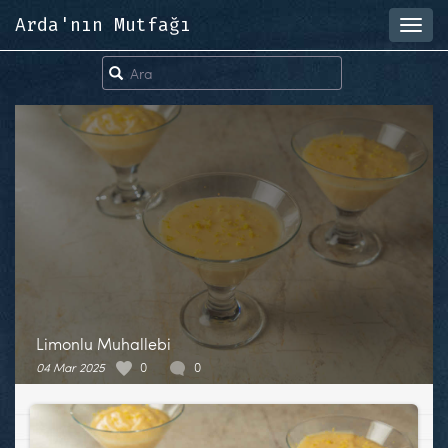
Arda'nın Mutfağı
Toggl
navig
Limonlu Muhallebi
04 Mar 2025
0
0