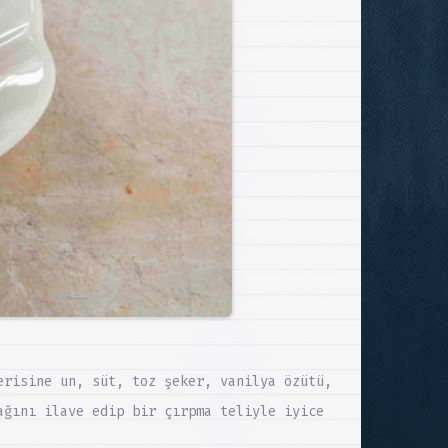
erisine un, süt, toz şeker, vanilya özütü,
ağını ilave edip bir çırpma teliyle iyice