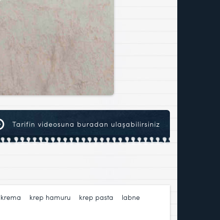
Tarifin videosuna buradan ulaşabilirsiniz
,
krema
,
krep hamuru
,
krep pasta
,
labne
,