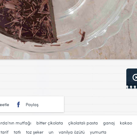
eetle
Paylaş
rda'nın mutfağı
,
bitter çikolata
,
çikolatalı pasta
,
ganaj
,
kakao
,
tarif
,
tatlı
,
toz şeker
,
un
,
vanilya özütü
,
yumurta