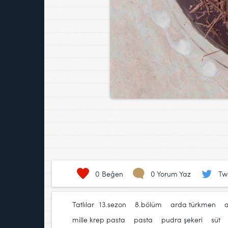
0
Beğen
0 Yorum Yaz
Tw
Tatlılar
13.sezon
,
8.bölüm
,
arda türkmen
,
a
mille krep pasta
,
pasta
,
pudra şekeri
,
süt