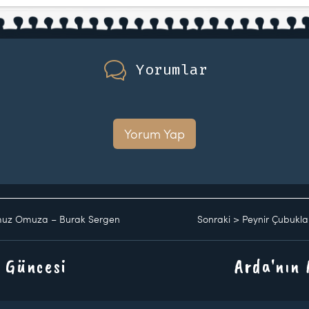
Yorumlar
Yorum Yap
muz Omuza – Burak Sergen
Sonraki
>
Peynir Çubukla
 Güncesi
Arda'nın