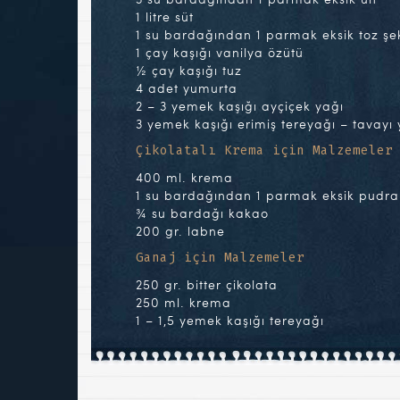
1 litre süt
1 su bardağından 1 parmak eksik toz şe
1 çay kaşığı vanilya özütü
½ çay kaşığı tuz
4 adet yumurta
2 – 3 yemek kaşığı ayçiçek yağı
3 yemek kaşığı erimiş tereyağı – tavayı
Çikolatalı Krema için Malzemeler
400 ml. krema
1 su bardağından 1 parmak eksik pudra
¾ su bardağı kakao
200 gr. labne
Ganaj için Malzemeler
250 gr. bitter çikolata
250 ml. krema
1 – 1,5 yemek kaşığı tereyağı