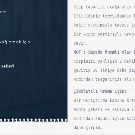
Krep tavanızı ocağa alın 
ker
Erittiğiniz tereyağından 
kağıt yardımıyla tavaya i
Bir kepçe yardımıyla krep
 yağlamak için
yayın.
NOT : Burada önemli olan 
Krepinizi yaklaşık 2 daki
 şekeri
çevirip 30 saniye daha pi
Ardından tezgahınıza alın
Çikolatalı krema için;
Bir karıştırma kabına kre
Pudra şekeri ve kakaoyu i
Ardından suyunu iyice süz
daha çırpın.