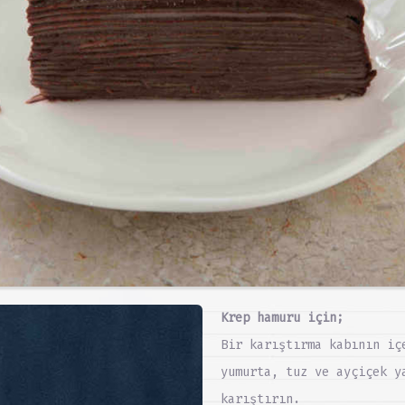
Krep hamuru için;
Bir karıştırma kabının iç
yumurta, tuz ve ayçiçek y
karıştırın.