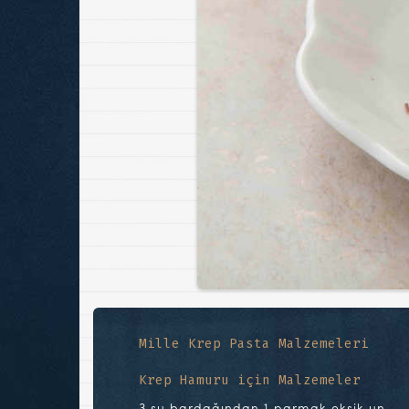
Mille Krep Pasta Malzemeleri
Krep Hamuru için Malzemeler
3 su bardağından 1 parmak eksik un