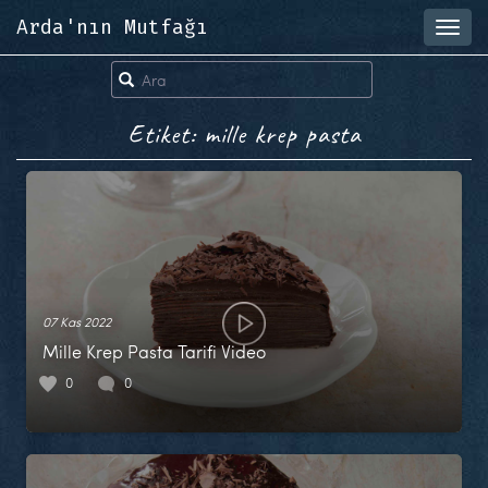
Arda'nın Mutfağı
Toggl
navig
Etiket: mille krep pasta
07 Kas 2022
Mille Krep Pasta Tarifi Video
0
0