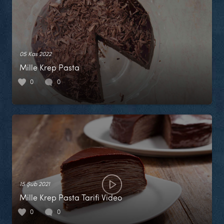
05 Kas 2022
Mille Krep Pasta
0
0
15 Şub 2021
Mille Krep Pasta Tarifi Video
0
0