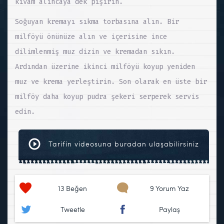
kıvam alıncaya dek pişirin.
Soğuyan kremayı sıkma torbasına alın. Bir
milföyü önünüze alın ve içerisine ince
dilimlenmiş muz dizin ve kremadan sıkın.
Ardından üzerine ikinci milföyü koyup yeniden
muz ve krema yerleştirin. Son olarak en üste bir
milföy daha koyup pudra şekeri serperek servis
edin.
Tarifin videosuna buradan ulaşabilirsiniz
13
Beğen
9 Yorum Yaz
Tweetle
Paylaş