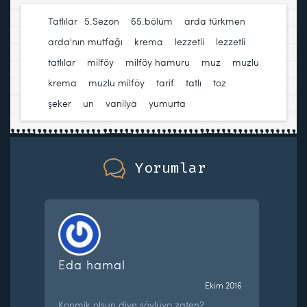
Tatlılar
5.Sezon
,
65.bölüm
,
arda türkmen
,
arda'nın mutfağı
,
krema
,
lezzetli
,
lezzetli
tatlılar
,
milföy
,
milföy hamuru
,
muz
,
muzlu
krema
,
muzlu milföy
,
tarif
,
tatlı
,
toz
şeker
,
un
,
vanilya
,
yumurta
Yorumlar
Eda hamal
Ekim 2016
Konmik olsun diye söylüyo zaten?