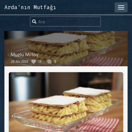
Arda'nın Mutfağı
Toggl
navig
Muzlu Milföy
25 Nis 2015
13
9