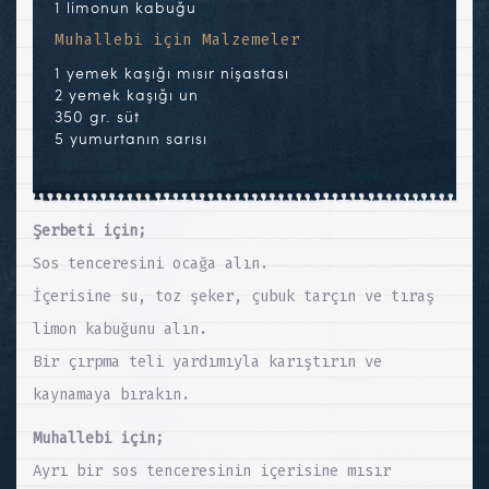
1 limonun kabuğu
Muhallebi için Malzemeler
1 yemek kaşığı mısır nişastası
2 yemek kaşığı un
350 gr. süt
5 yumurtanın sarısı
Şerbeti için;
Sos tenceresini ocağa alın.
İçerisine su, toz şeker, çubuk tarçın ve tıraş
limon kabuğunu alın.
Bir çırpma teli yardımıyla karıştırın ve
kaynamaya bırakın.
Muhallebi için;
Ayrı bir sos tenceresinin içerisine mısır