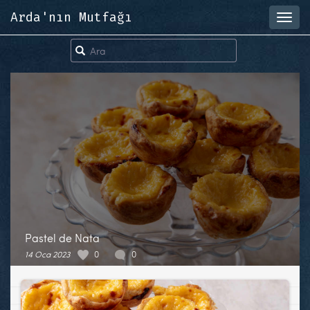
Arda'nın Mutfağı
Toggl
navig
Pastel de Nata
14 Oca 2023
0
0