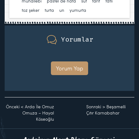
muhallebi
,
pastel de nata
,
süt
,
tarif
,
tatlı
,
toz şeker
,
turta
,
un
,
yumurta
Yorumlar
Yorum Yap
Önceki
<
Arda İle Omuz
Sonraki
>
Beşamelli
Omuza – Hayal
Çıtır Karnabahar
Köseoğlu