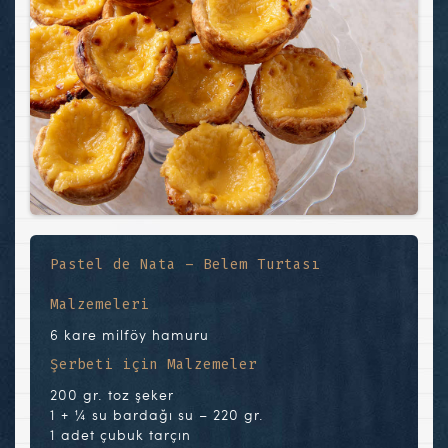
Pastel de Nata – Belem Turtası
Malzemeleri
6 kare milföy hamuru
Şerbeti için Malzemeler
200 gr. toz şeker
1 + ¼ su bardağı su – 220 gr.
1 adet çubuk tarçın