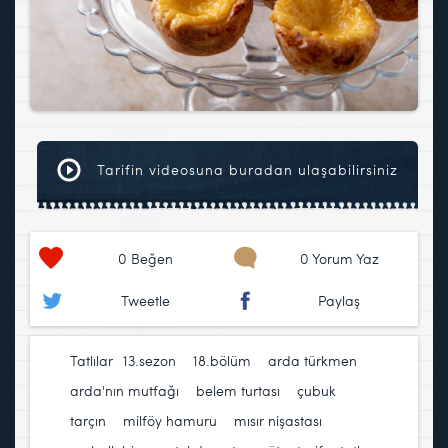
Tarifin videosuna buradan ulaşabilirsiniz
0
Beğen
0 Yorum Yaz
Tweetle
Paylaş
Tatlılar
13.sezon
,
18.bölüm
,
arda türkmen
,
arda'nın mutfağı
,
belem turtası
,
çubuk
tarçın
,
milföy hamuru
,
mısır nişastası
,