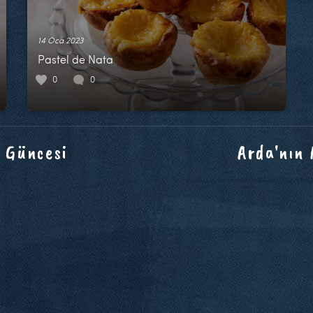
14 Oca 2023
Pastel de Nata
0
0
 Güncesi
Arda'nın