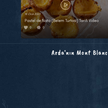
16 Oca 2023
Pastel de Nata (Belem Turtası) Tarifi Video
0
0
Arda'nın Mont Blanc