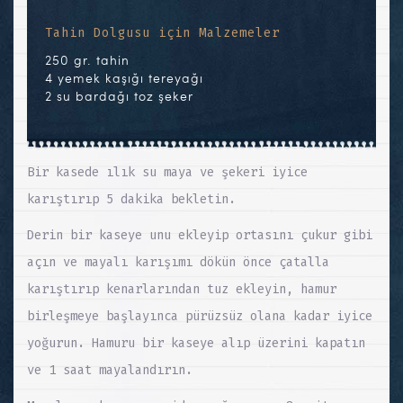
Tahin Dolgusu için Malzemeler
250 gr. tahin
4 yemek kaşığı tereyağı
2 su bardağı toz şeker
Bir kasede ılık su maya ve şekeri iyice
karıştırıp 5 dakika bekletin.
Derin bir kaseye unu ekleyip ortasını çukur gibi
açın ve mayalı karışımı dökün önce çatalla
karıştırıp kenarlarından tuz ekleyin, hamur
birleşmeye başlayınca pürüzsüz olana kadar iyice
yoğurun. Hamuru bir kaseye alıp üzerini kapatın
ve 1 saat mayalandırın.