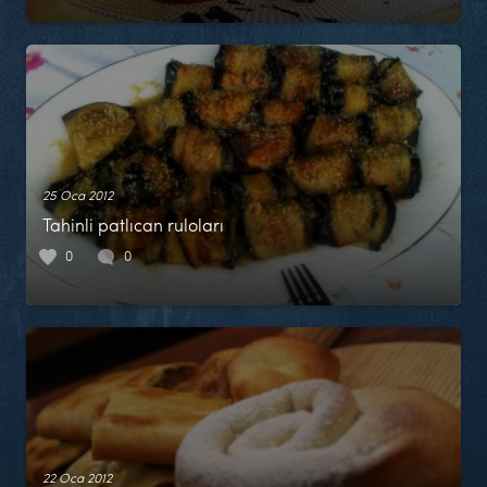
25 Oca 2012
Tahinli patlıcan ruloları
0
0
22 Oca 2012