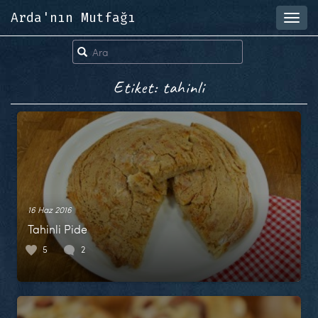
Arda'nın Mutfağı
Toggl
navig
Etiket: tahinli
16 Haz 2016
Tahinli Pide
5
2