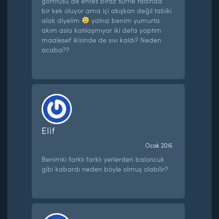
görntüsü de enfes biraz suffle tadında
bir kek oluyor ama içi akışkan değil tabiki
ıslak diyelim
yalnız benim yumurta
akım asla katılaşmıyor iki defa yaptım
maalesef ikisinde de sıvı kaldı? Neden
acaba??
Elif
Ocak 2016
Benimki farklı farklı yerlerden baloncuk
gibi kabardı neden böyle olmuş olabilir?