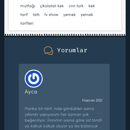
mutfağı
,
çikolatalı kek
,
cnn turk
,
kek
,
tarif
,
tatlı
,
tv show
,
yemek
,
yemek
tarifleri
Yorumlar
Ayca
Haziran 2021
Harika bir tarif, tvde gördükten sonra
yıllardır yapıyorum her zaman çok
beğeniliyor. Fırınımın ısısına göre üst tarafı
ya kabuk kabuk oluyor ya da baloncuk