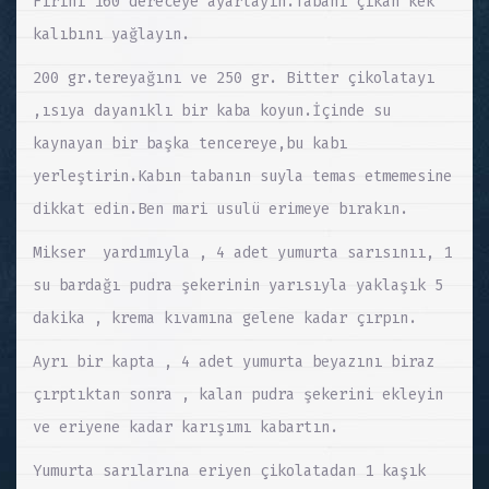
Fırını 160 dereceye ayarlayın.Tabanı çıkan kek
kalıbını yağlayın.
200 gr.tereyağını ve 250 gr. Bitter çikolatayı
,ısıya dayanıklı bir kaba koyun.İçinde su
kaynayan bir başka tencereye,bu kabı
yerleştirin.Kabın tabanın suyla temas etmemesine
dikkat edin.Ben mari usulü erimeye bırakın.
Mikser yardımıyla , 4 adet yumurta sarısınıı, 1
su bardağı pudra şekerinin yarısıyla yaklaşık 5
dakika , krema kıvamına gelene kadar çırpın.
Ayrı bir kapta , 4 adet yumurta beyazını biraz
çırptıktan sonra , kalan pudra şekerini ekleyin
ve eriyene kadar karışımı kabartın.
Yumurta sarılarına eriyen çikolatadan 1 kaşık