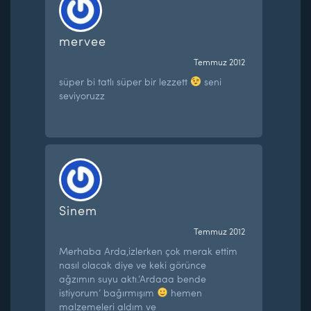
mervee
Temmuz 2012
süper bi tatlı süper bir lezzett
seni
seviyoruzz
Sinem
Temmuz 2012
Merhaba Arda,izlerken çok merak ettim
nasıl olacak diye ve keki görünce
ağzımın suyu aktı.’Ardaaa bende
istiyorum’ bağırmışım
hemen
malzemeleri aldım ve