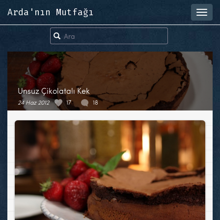
Arda'nın Mutfağı
Toggl
navig
Unsuz Çikolatalı Kek
24 Haz 2012
17
18