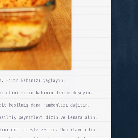
n. Fırın kabınızı yağlayın.
uk etini fırın kabının dibine döşeyin.
rit kesilmiş dana jambonları dağıtın.
esilmiş peynirleri dizin ve kenara alın.
ğını orta ateşte eritin. Unu ilave edip