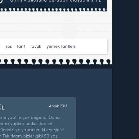
i
,
sos
,
tarif
,
tavuk
,
yemek tarifleri
ÜL
Aralık 2013
eşime yaptım çok beğendi.Daha
ıma yaptım.herkes tarifini
flerinizi ve yaparken ki enerjinizi
Tek ricam.bizler gibi 50 yaş