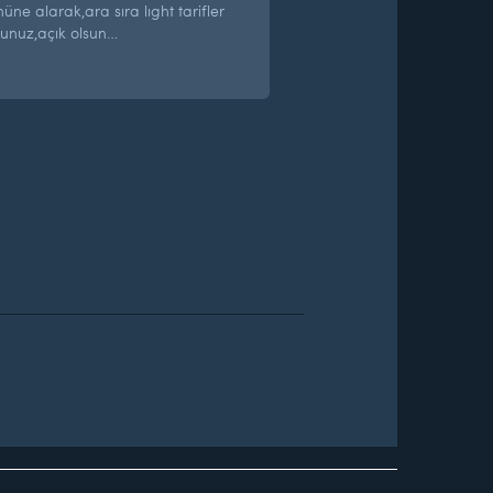
ne alarak,ara sıra lıght tarifler
unuz,açık olsun…