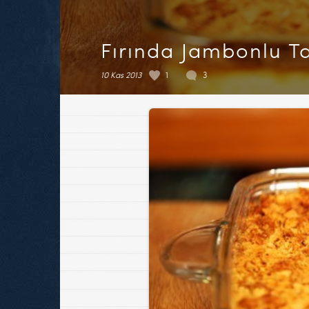
Fırında Jambonlu T
10 Kas 2013
1
3