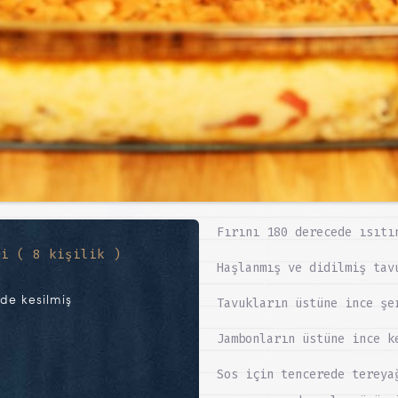
Fırını 180 derecede ısıtı
ri ( 8 kişilik )
Haşlanmış ve didilmiş tav
nde kesilmiş
Tavukların üstüne ince şe
Jambonların üstüne ince k
Sos için tencerede tereya