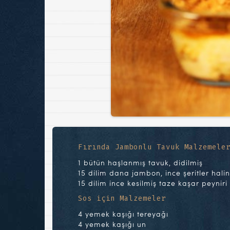
Fırında Jambonlu Tavuk Malzemele
1 bütün haşlanmış tavuk, didilmiş
15 dilim dana jambon, ince şeritler hali
15 dilim ince kesilmiş taze kaşar peyniri
Sos için Malzemeler
4 yemek kaşığı tereyağı
4 yemek kaşığı un