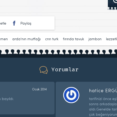
etle
Paylaş
rkmen
,
arda'nın mutfağı
,
cnn turk
,
fırında tavuk
,
jambon
,
lezzetl
Yorumlar
Ocak 2014
hatice ERG
 bayıldı.
tarifinizi önce 
sonra arkadaşlar
aldı.Genelde tari
çok beğeniyorum.