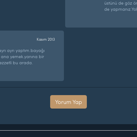
üstünü de göz önü
de yapmanız.Yol
Kasım 2013
yrı ayrı yaptım.bayağı
ir ana yemek.yanına bir
ezzetli bu arada.
Yorum Yap