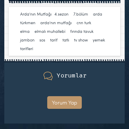
Arda'nın Mutfağı
4.sezon
,
7.bölüm
,
arda
türkmen
,
arda'nın mutfağı
,
cnn turk
,
elma
,
elmalı muhallebi
,
fırında tavuk
,
jambon
,
sos
,
tarif
,
tatlı
,
tv show
,
yemek
tarifleri
Yorumlar
Yorum Yap