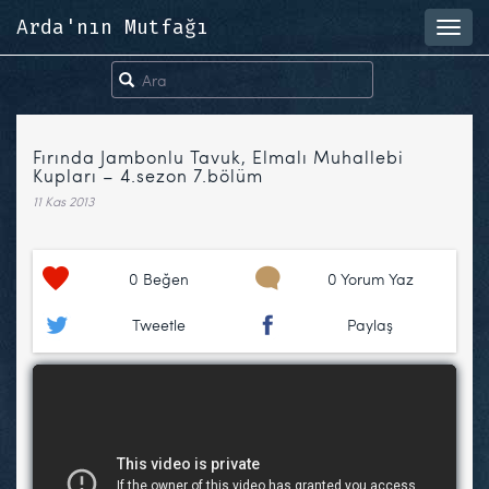
Arda'nın Mutfağı
Toggl
navig
Fırında Jambonlu Tavuk, Elmalı Muhallebi
Kupları – 4.sezon 7.bölüm
11 Kas 2013
0
Beğen
0 Yorum Yaz
Tweetle
Paylaş