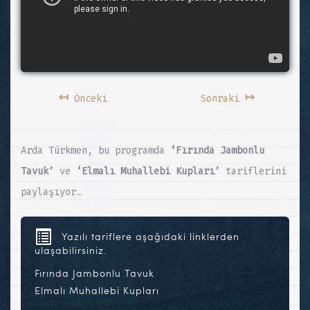
↤
↦
Önceki
Sonraki
Arda Türkmen, bu programda
‘Fırında Jambonlu
Tavuk’
ve
‘Elmalı Muhallebi Kupları’
tariflerini
paylaşıyor…
Yazılı tariflere aşağıdaki linklerden
ulaşabilirsiniz.
Fırında Jambonlu Tavuk
Elmalı Muhallebi Kupları