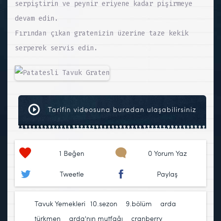
serpiştirin ve peynir eriyene kadar pişirmeye
devam edin.
Fırından çıkan gratenizin üzerine taze kekik
serperek servis edin.
Tarifin videosuna buradan ulaşabilirsiniz
1
Beğen
0 Yorum Yaz
Tweetle
Paylaş
Tavuk Yemekleri
10.sezon
,
9.bölüm
,
arda
türkmen
,
arda'nın mutfağı
,
cranberry
,