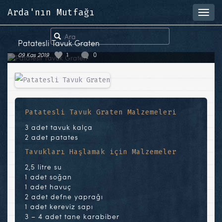
Arda'nın Mutfağı
Toggl
navig
Patatesli Tavuk Graten
09 Kas 2019
1
0
Patatesli Tavuk Graten Malzemeleri
3 adet tavuk kalça
2 adet patates
Tavukları Haşlamak için Malzemeler
2,5 litre su
1 adet soğan
1 adet havuç
2 adet defne yaprağı
1 adet kereviz sapı
3 – 4 adet tane karabiber