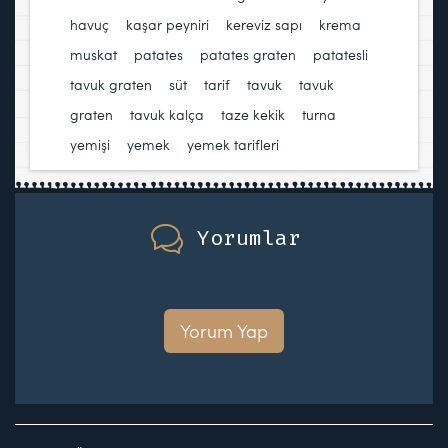
havuç
,
kaşar peyniri
,
kereviz sapı
,
krema
,
muskat
,
patates
,
patates graten
,
patatesli
tavuk graten
,
süt
,
tarif
,
tavuk
,
tavuk
graten
,
tavuk kalça
,
taze kekik
,
turna
yemişi
,
yemek
,
yemek tarifleri
Yorumlar
Yorum Yap