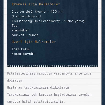
Kreması için Malzemeler
2 su bardağı krema – 400 ml.
½ su bardağı süt
1 su bardağı kuru cranberry – turna yemişi
Tuz
Karabiber
Muskat – rende
Üzeri için Malzemeler
Taze kekik
Kaşar peyniri
Patateslerinizi mandolin yardımıyla ince ince
doğrayın.
Haşlanan tavuklarınızı didikleyin.
Tavuklarınız çok kuruysa haşladığınız tavuğun
suyuyla hafif ıslatabilirsiniz.