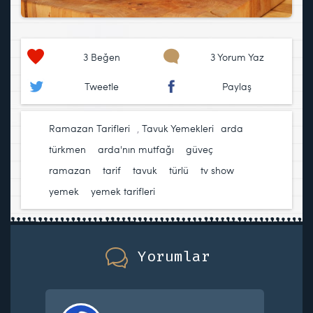
3
Beğen
3 Yorum Yaz
Tweetle
Paylaş
Ramazan Tarifleri
,
Tavuk Yemekleri
arda
türkmen
,
arda'nın mutfağı
,
güveç
,
ramazan
,
tarif
,
tavuk
,
türlü
,
tv show
,
yemek
,
yemek tarifleri
Yorumlar