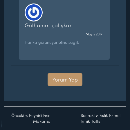
Gülhanım çalışkan
Mayıs 2017
Harika görünüyor eline saglik
Yorum Yap
Önceki
<
Peynirli Fırın
Sonraki
>
Fıstık Ezmeli
Makarna
İrmik Tatlısı