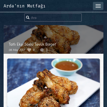
Arda'nın Mutfağı
Toggl
navig
Tatlı Ekşi Soslu Tavuk Baget
06 May 2017
9
3