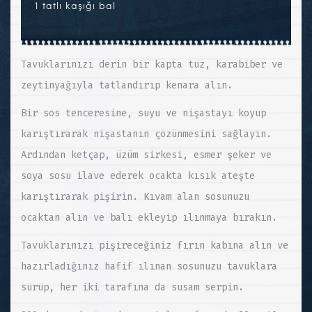
1 tatlı kaşığı bal
Tavuklarınızı derin bir kapta tuz, karabiber ve
zeytinyağıyla tatlandırıp kenara alın.
Bir sos tenceresine, suyu ve nişastayı koyup
karıştırarak nişastanın çözünmesini sağlayın.
Ardından ketçap, üzüm sirkesi, esmer şeker ve
soya sosu ilave ederek ocakta kısık ateşte
karıştırarak pişirin. Kıvam alan sosunuzu
ocaktan alın ve balı ekleyip ılınmaya bırakın.
Tavuklarınızı pişireceğiniz fırın kabına alın ve
hazırladığınız hafif ılınan sosunuzu tavuklara
sürüp, her iki tarafına da susam serpin.