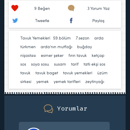
9
Beğen
3 Yorum Yaz
Tweetle
Paylaş
Tavuk Yemekleri
59.bölüm
,
7.sezon
,
arda
türkmen
,
arda'nın mutfağı
,
buğday
nişastası
,
esmer şeker
,
fırın tavuk
,
ketçap
,
sos
,
soya sosu
,
susam
,
tarif
,
tatlı ekşi sos
,
tavuk
,
tavuk baget
,
tavuk yemekleri
,
üzüm
sirkesi
,
yemek
,
yemek tarifleri
,
zeytinyağı
Yorumlar