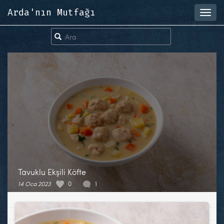
Arda'nın Mutfağı
Toggl
navig
Tavuklu Ekşili Köfte
14 Oca 2023
0
1