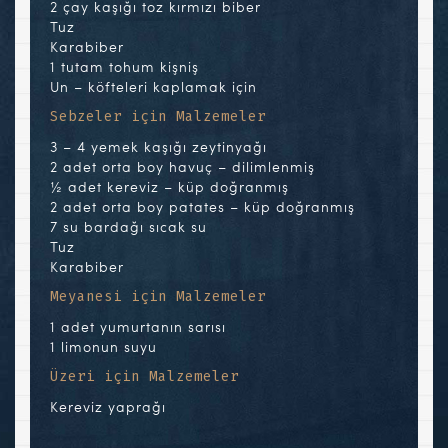
2 çay kaşığı toz kırmızı biber
Tuz
Karabiber
1 tutam tohum kişniş
Un – köfteleri kaplamak için
Sebzeler için Malzemeler
3 – 4 yemek kaşığı zeytinyağı
2 adet orta boy havuç – dilimlenmiş
½ adet kereviz – küp doğranmış
2 adet orta boy patates – küp doğranmış
7 su bardağı sıcak su
Tuz
Karabiber
Meyanesi için Malzemeler
1 adet yumurtanın sarısı
1 limonun suyu
Üzeri için Malzemeler
Kereviz yaprağı