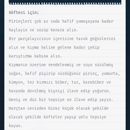
Köftesi için;
Pirinçleri çok az suda hafif yumuşayana kadar
haşlayın ve süzüp kenara alın.
Bir parçalayıcının içerisine tavuk göğüslerini
alın ve kıyma haline gelene kadar çekip
karıştırma kabına alın.
Kıymanın üzerine rendelenmiş ve suyu süzülmüş
soğan, hafif pişirip süzdüğünüz pirinç, yumurta,
kimyon, toz kırmızı biber, tuz, karabiber ve
havanda dövülmüş kişnişi ilave edip yoğurun.
Geniş ve düz bir tepsiye un ilave edip yayın.
Harçtan cevizden biraz küçük olacak şekilde
olacak şekilde köfteler yapıp unlu tepsiye
koyun.