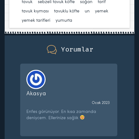
tavuk
,
sebzeli tavuk köfte
,
soğan
,
tarif
,
tavuk kıyması
,
tavuklu köfte
,
un
,
yemek
,
yemek tarifleri
,
yumurta
Yorumlar
Akasya
Ocak 2023
Enfes görünüyor. En kısa zamanda
deniycem. Ellerinize sağlık