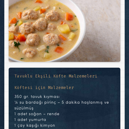
Tavuklu Ekşili Köfte Malzemeleri
Köftesi için Malzemeler
350 gr. tavuk kıyması
¼ su bardağı pirinç – 5 dakika haşlanmış ve
süzülmüş
1 adet soğan – rende
1 adet yumurta
1 çay kaşığı kimyon