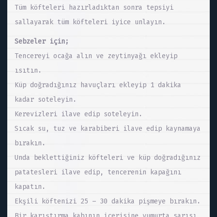
Tüm köfteleri hazırladıktan sonra tepsiyi
sallayarak tüm köfteleri iyice unlayın.
Sebzeler için;
Tencereyi ocağa alın ve zeytinyağı ekleyip
ısıtın.
Küp doğradığınız havuçları ekleyip 1 dakika
kadar soteleyin.
Kerevizleri ilave edip soteleyin.
Sıcak su, tuz ve karabiberi ilave edip kaynamaya
bırakın.
Unda beklettiğiniz köfteleri ve küp doğradığınız
patatesleri ilave edip, tencerenin kapağını
kapatın.
Ekşili köftenizi 25 – 30 dakika pişmeye bırakın.
Bir karıştırma kabının içerisine yumurta sarısı