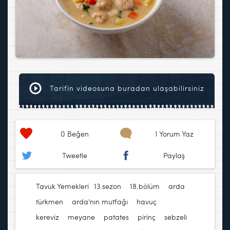
Tarifin videosuna buradan ulaşabilirsiniz
0
Beğen
1 Yorum Yaz
Tweetle
Paylaş
Tavuk Yemekleri
13.sezon
,
18.bölüm
,
arda
türkmen
,
arda'nın mutfağı
,
havuç
,
kereviz
,
meyane
,
patates
,
pirinç
,
sebzeli