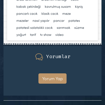
kabak çekirdeği
,
kavrulmuş susam
,
kişniş
pancarlı cacık
,
klasik cacık
,
meze
,
mezeler
,
nasıl yapılır
,
pancar
,
patates
,
patatesli salatalıklı cacık
,
sarımsak
,
süzme
yoğurt
,
tarif
,
tv show
,
video
Yorumlar
Yorum Yap