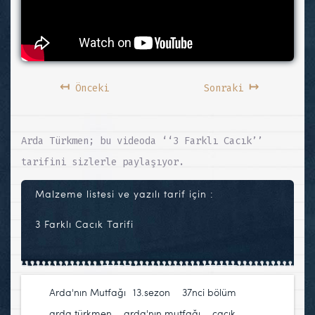
↤
↦
Önceki
Sonraki
Arda Türkmen; bu videoda ‘‘3 Farklı Cacık’’
tarifini sizlerle paylaşıyor.
Malzeme listesi ve yazılı tarif için :
3 Farklı Cacık Tarifi
Arda'nın Mutfağı
13.sezon
,
37nci bölüm
,
arda türkmen
,
arda'nın mutfağı
,
cacık
,