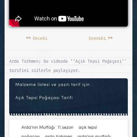
↤
↦
Önceki
Sonraki
Arda Türkmen; bu videoda ‘‘Açık Tepsi Poğaçası’’
tarifini sizlerle paylaşıyor.
Malzeme listesi ve yazılı tarif için :
Açık Tepsi Poğaçası Tarifi
Arda'nın Mutfağı
11.sezon
,
açık tepsi
poğaçası
,
arda türkmen
,
arda'nın mutfağı
,