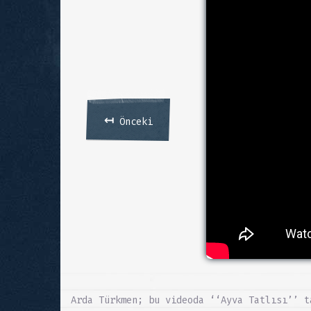
↤
Önceki
Arda Türkmen; bu videoda ‘‘Ayva Tatlısı’’ t