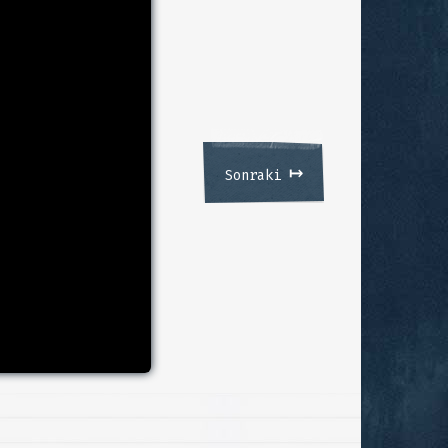
↦
Sonraki