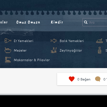
olar
Omuz Omuza
Kimdir
Et Yemekleri
Balık Yemekleri
Mezeler
Zeytinyağlılar
Makarnalar & Pilavlar
0
Beğen
0 