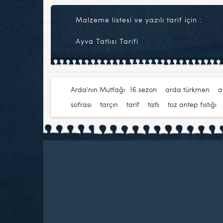
Malzeme listesi ve yazılı tarif için :
Ayva Tatlısı Tarifi
Arda'nın Mutfağı
16.sezon
,
arda türkmen
,
a
sofrası
,
tarçın
,
tarif
,
tatlı
,
toz antep fıstığı