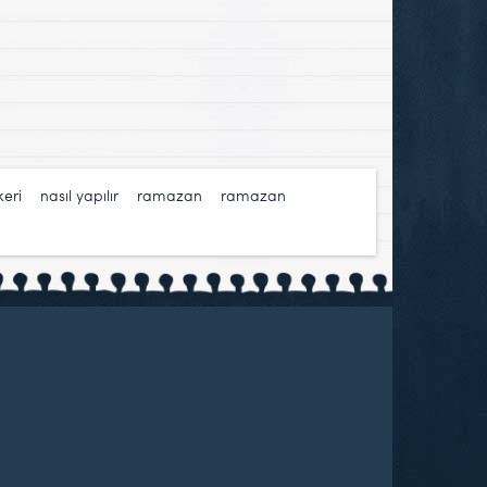
keri
,
nasıl yapılır
,
ramazan
,
ramazan