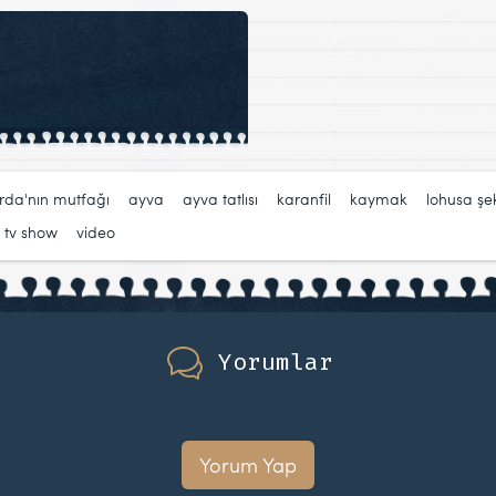
rda'nın mutfağı
,
ayva
,
ayva tatlısı
,
karanfil
,
kaymak
,
lohusa şe
,
tv show
,
video
Yorumlar
Yorum Yap