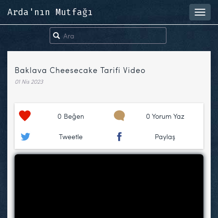
Arda'nın Mutfağı
Toggl
navig
Baklava Cheesecake Tarifi Video
01 Nis 2023
0
Beğen
0 Yorum Yaz
Tweetle
Paylaş