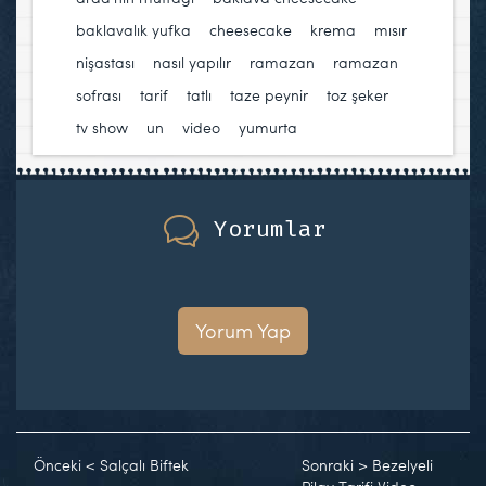
baklavalık yufka
,
cheesecake
,
krema
,
mısır
nişastası
,
nasıl yapılır
,
ramazan
,
ramazan
sofrası
,
tarif
,
tatlı
,
taze peynir
,
toz şeker
,
tv show
,
un
,
video
,
yumurta
Yorumlar
Yorum Yap
Önceki
<
Salçalı Biftek
Sonraki
>
Bezelyeli