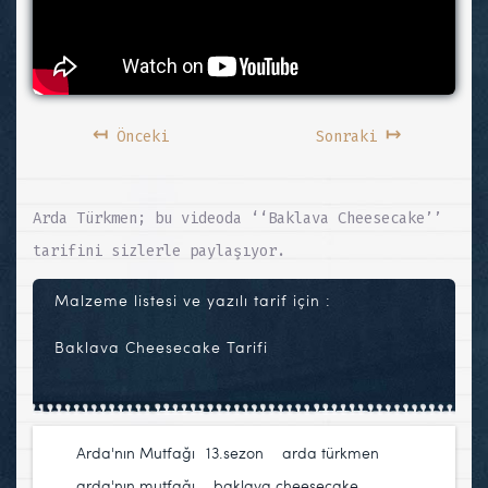
↤
↦
Önceki
Sonraki
Arda Türkmen; bu videoda ‘‘Baklava Cheesecake’’
tarifini sizlerle paylaşıyor.
Malzeme listesi ve yazılı tarif için :
Baklava Cheesecake Tarifi
Arda'nın Mutfağı
13.sezon
,
arda türkmen
,
arda'nın mutfağı
,
baklava cheesecake
,