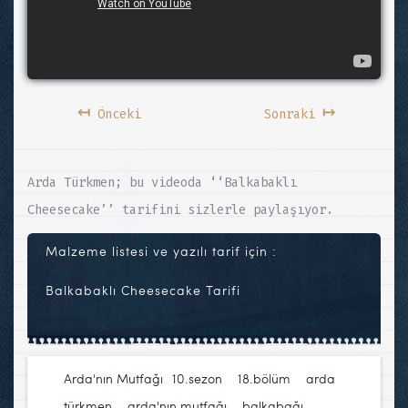
↤
↦
Önceki
Sonraki
Arda Türkmen; bu videoda ‘‘Balkabaklı
Cheesecake’’ tarifini sizlerle paylaşıyor.
Malzeme listesi ve yazılı tarif için :
Balkabaklı Cheesecake Tarifi
Arda'nın Mutfağı
10.sezon
,
18.bölüm
,
arda
türkmen
,
arda'nın mutfağı
,
balkabağı
,