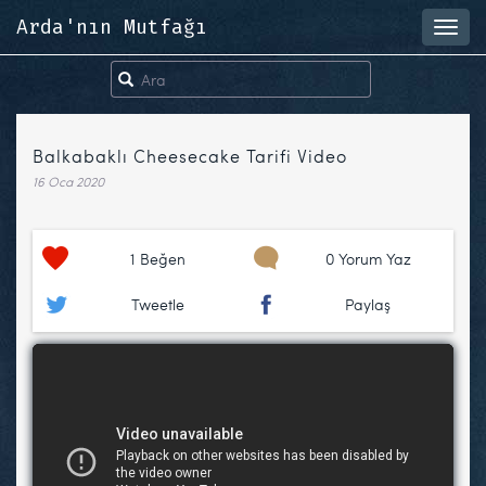
Arda'nın Mutfağı
Toggl
navig
Balkabaklı Cheesecake Tarifi Video
16 Oca 2020
1
Beğen
0 Yorum Yaz
Tweetle
Paylaş