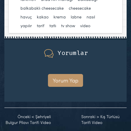
balkabaklı cheesecake
,
cheesecake
,
havuç
,
kakao
,
krema
,
labne
,
nasıl
yapılır
,
tarif
,
tatlı
,
tv show
,
video
Yorumlar
Yorum Yap
Önceki
<
Şehriyeli
Sonraki
>
Kış Türlüsü
Bulgur Pilavı Tarifi Video
Tarifi Video