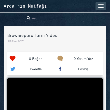
Arda'nın Mutfağı
Toggl
navig
Browniepare Tarifi Video
29 Mar 2021
0
Beğen
0 Yorum Yaz
Tweetle
Paylaş