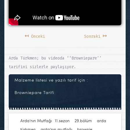
↤
↦
Önceki
Sonraki
Arda Türkmen; bu videoda ‘‘Browniepare’’
tarifini sizlerle paylaşıyor.
Malzeme listesi ve yazılı tarif için :
Browniepare Tarifi
Arda'nın Mutfağı
11.sezon
,
29.bölüm
,
arda
türkmen
,
arda'nın mutfağı
,
brownie
,