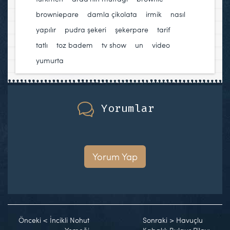
browniepare
,
damla çikolata
,
irmik
,
nasıl
yapılır
,
pudra şekeri
,
şekerpare
,
tarif
,
tatlı
,
toz badem
,
tv show
,
un
,
video
,
yumurta
Yorumlar
Yorum Yap
Önceki
<
İncikli Nohut
Sonraki
>
Havuçlu