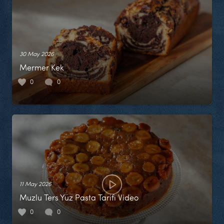
30 May 2026
Mermer Kek
0
0
11 May 2026
Muzlu Ters Yüz Pasta Tarifi Video
0
0