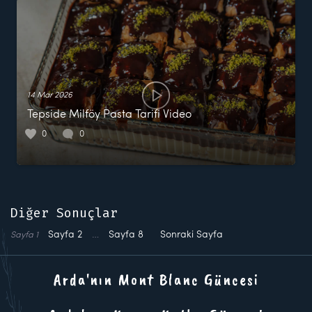
14 Mar 2026
Tepside Milföy Pasta Tarifi Video
0
0
Diğer Sonuçlar
Sayfa
2
…
Sayfa
8
Sonraki Sayfa
Sayfa
1
Arda'nın Mont Blanc Güncesi