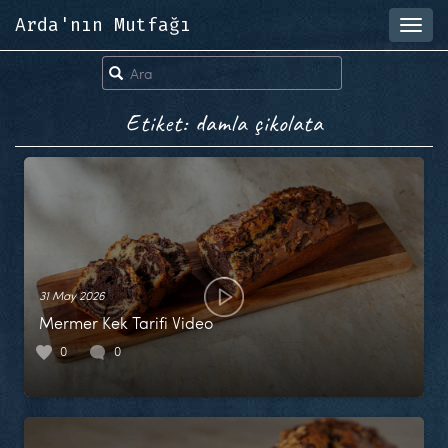
Arda'nın Mutfağı
Toggl
navig
Etiket: damla çikolata
31 May 2026
Mermer Kek Tarifi Video
0
0