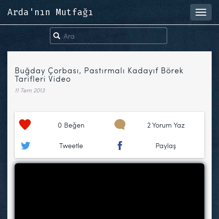
Arda'nın Mutfağı
Toggl
navig
Buğday Çorbası, Pastırmalı Kadayıf Börek
Tarifleri Video
11 Tem 2013
0
Beğen
2 Yorum Yaz
Tweetle
Paylaş