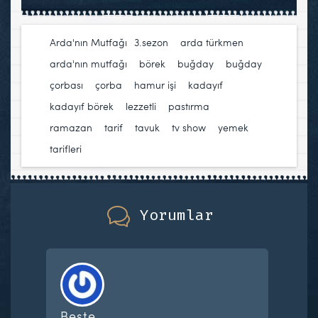
Arda'nın Mutfağı
3.sezon
,
arda türkmen
,
arda'nın mutfağı
,
börek
,
buğday
,
buğday
çorbası
,
çorba
,
hamur işi
,
kadayıf
,
kadayıf börek
,
lezzetli
,
pastırma
,
ramazan
,
tarif
,
tavuk
,
tv show
,
yemek
tarifleri
Yorumlar
Beste