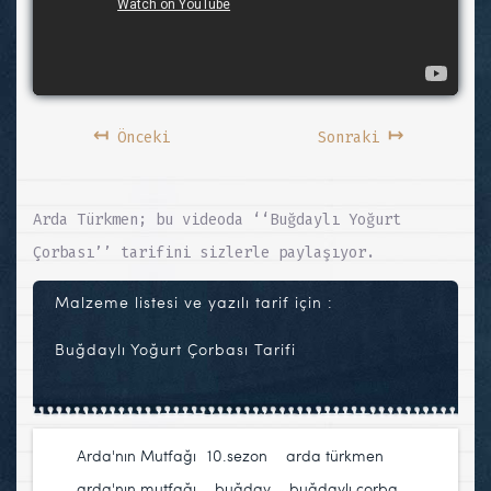
↤
↦
Önceki
Sonraki
Arda Türkmen; bu videoda ‘‘Buğdaylı Yoğurt
Çorbası’’ tarifini sizlerle paylaşıyor.
Malzeme listesi ve yazılı tarif için :
Buğdaylı Yoğurt Çorbası Tarifi
Arda'nın Mutfağı
10.sezon
,
arda türkmen
,
arda'nın mutfağı
,
buğday
,
buğdaylı çorba
,