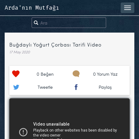
Arda'nın Mutfağı
Toggl
navig
Buğdaylı Yoğurt Çorbası Tarifi Video
17 May 2020
0
Beğen
0 Yorum Yaz
Tweetle
Paylaş