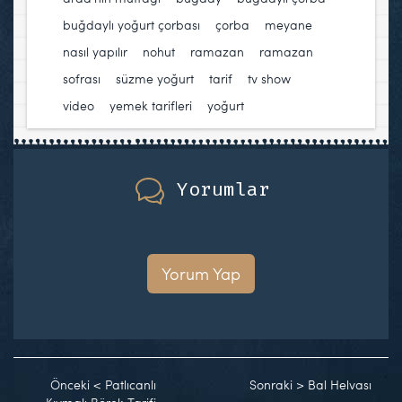
buğdaylı yoğurt çorbası
,
çorba
,
meyane
,
nasıl yapılır
,
nohut
,
ramazan
,
ramazan
sofrası
,
süzme yoğurt
,
tarif
,
tv show
,
video
,
yemek tarifleri
,
yoğurt
Yorumlar
Yorum Yap
Önceki
<
Patlıcanlı
Sonraki
>
Bal Helvası