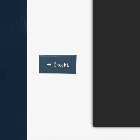
↤
Önceki