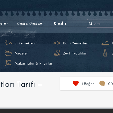
olar
Omuz Omuza
Kimdir
Et Yemekleri
Balık Yemekleri
Mezeler
Zeytinyağlılar
Makarnalar & Pilavlar
arı Tarifi –
1
Beğen
0 