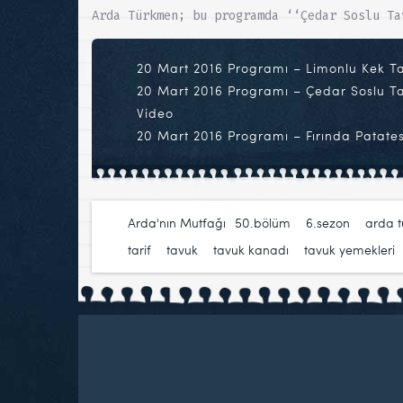
Arda Türkmen; bu programda ‘‘Çedar Soslu Ta
20 Mart 2016 Programı – Limonlu Kek Ta
20 Mart 2016 Programı – Çedar Soslu Tav
Video
20 Mart 2016 Programı – Fırında Patates 
Arda'nın Mutfağı
50.bölüm
,
6.sezon
,
arda 
tarif
,
tavuk
,
tavuk kanadı
,
tavuk yemekleri