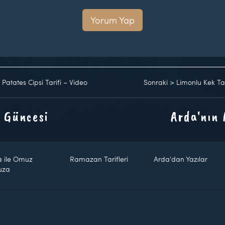
Yorum Yap
 Patates Cipsi Tarifi – Video
Sonraki
>
Limonlu Kek Tar
 Güncesi
Arda'nın
a ile Omuz
Ramazan Tarifleri
Arda'dan Yazılar
uza