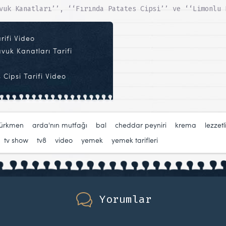
vuk Kanatları’’, ‘‘Fırında Patates Cipsi’’ ve ‘‘Limonlu 
rifi Video
uk Kanatları Tarifi
Cipsi Tarifi Video
türkmen
,
arda'nın mutfağı
,
bal
,
cheddar peyniri
,
krema
,
lezzetl
,
tv show
,
tv8
,
video
,
yemek
,
yemek tarifleri
Yorumlar