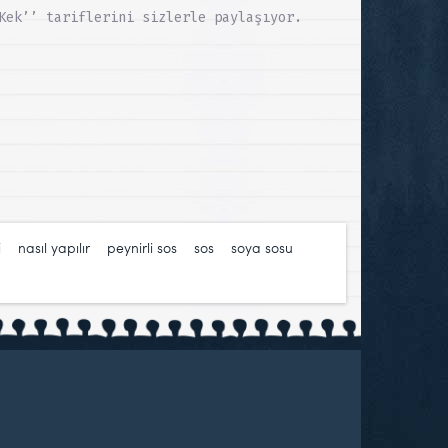
Kek’’ tariflerini sizlerle paylaşıyor.
i
,
nasıl yapılır
,
peynirli sos
,
sos
,
soya sosu
,