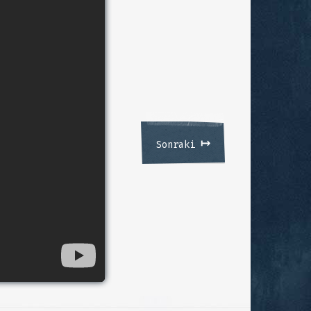
↦
Sonraki