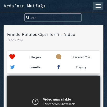
Arda'nın Mutfağı
Toggl
navig
Fırında Patates Cipsi Tarifi – Video
22 Mar 2016
1
Beğen
0 Yorum Yaz
Tweetle
Paylaş