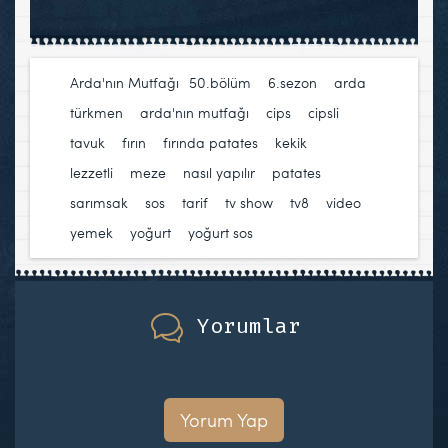
Arda'nın Mutfağı
50.bölüm
,
6.sezon
,
arda
türkmen
,
arda'nın mutfağı
,
cips
,
cipsli
tavuk
,
fırın
,
fırında patates
,
kekik
,
lezzetli
,
meze
,
nasıl yapılır
,
patates
,
sarımsak
,
sos
,
tarif
,
tv show
,
tv8
,
video
,
yemek
,
yoğurt
,
yoğurt sos
Yorumlar
Yorum Yap