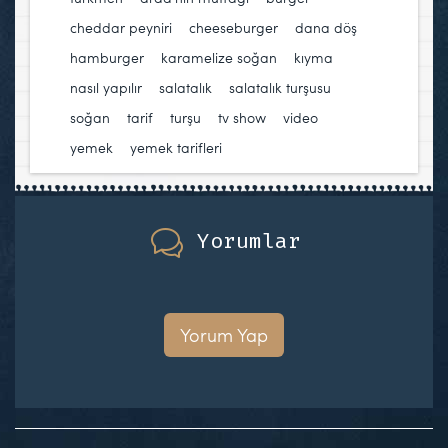
cheddar peyniri
,
cheeseburger
,
dana döş
,
hamburger
,
karamelize soğan
,
kıyma
,
nasıl yapılır
,
salatalık
,
salatalık turşusu
,
soğan
,
tarif
,
turşu
,
tv show
,
video
,
yemek
,
yemek tarifleri
Yorumlar
Yorum Yap