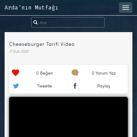
Arda'nın Mutfağı
Toggl
navig
Cheeseburger Tarifi Video
17 Şub 2025
0
Beğen
0 Yorum Yaz
Tweetle
Paylaş