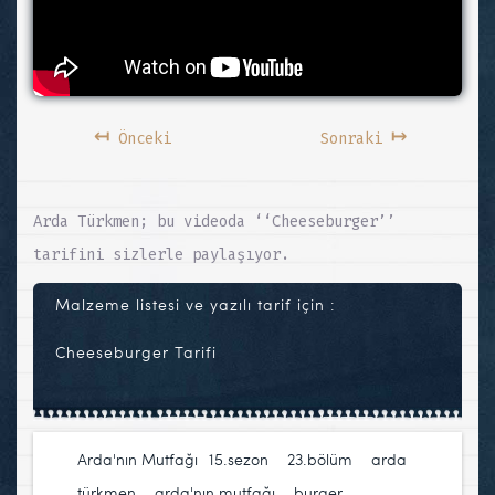
↤
↦
Önceki
Sonraki
Arda Türkmen; bu videoda ‘‘Cheeseburger’’
tarifini sizlerle paylaşıyor.
Malzeme listesi ve yazılı tarif için :
Cheeseburger Tarifi
Arda'nın Mutfağı
15.sezon
,
23.bölüm
,
arda
türkmen
,
arda'nın mutfağı
,
burger
,