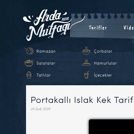
Tarifler
Vide
Ramazan
Çorbalar
Salatalar
Hamurlular
Tatlılar
İçecekler
Portakallı Islak Kek Tari
24 Şub 2025