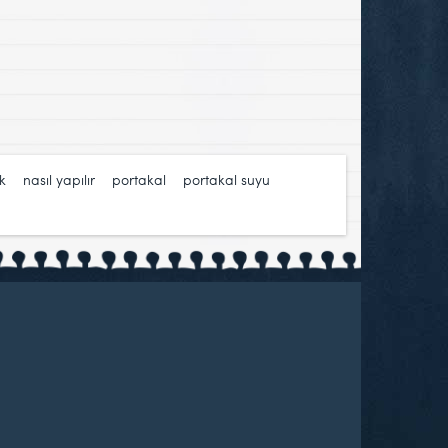
k
,
nasıl yapılır
,
portakal
,
portakal suyu
,