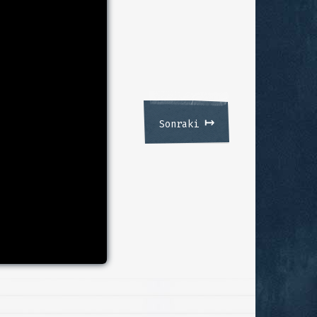
↦
Sonraki