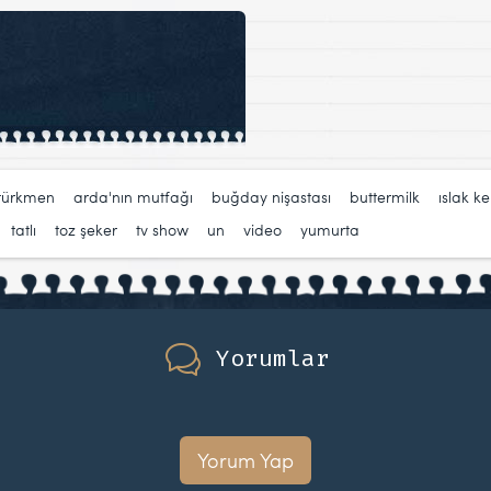
türkmen
,
arda'nın mutfağı
,
buğday nişastası
,
buttermilk
,
ıslak ke
,
tatlı
,
toz şeker
,
tv show
,
un
,
video
,
yumurta
Yorumlar
Yorum Yap