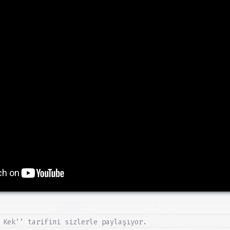
 Kek’’ tarifini sizlerle paylaşıyor.