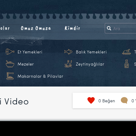
olar
Omuz Omuza
Kimdir
Et Yemekleri
Balık Yemekleri
Mezeler
Zeytinyağlılar
Makarnalar & Pilavlar
fi Video
0
Beğen
0 