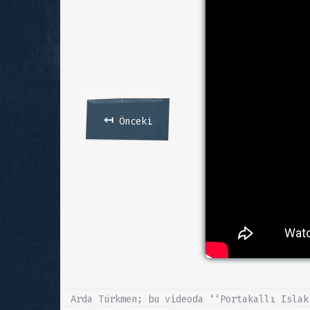
↤
Önceki
Arda Türkmen; bu videoda ‘‘Portakallı Islak