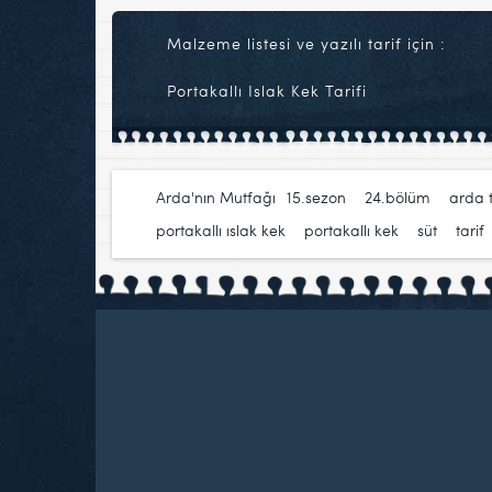
Malzeme listesi ve yazılı tarif için :
Portakallı Islak Kek Tarifi
Arda'nın Mutfağı
15.sezon
,
24.bölüm
,
arda 
portakallı ıslak kek
,
portakallı kek
,
süt
,
tarif