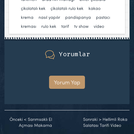
çikolatalı kek
,
çikolatalı rulo kek
,
kakao
,
krema
,
nasıl yapılır
,
pandispanya
,
pastacı
kreması
,
rulo kek
,
tarif
,
tv show
,
video
Yorumlar
Yorum Yap
Önceki
<
Sarımsaklı El
Sonraki
>
Hellimli Roka
Açması Makarna
Salatası Tarifi Video