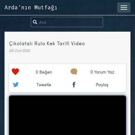
Arda'nın Mutfağı
Toggl
navig
Çikolatalı Rulo Kek Tarifi Video
05 Oca 2026
0
Beğen
0 Yorum Yaz
Tweetle
Paylaş