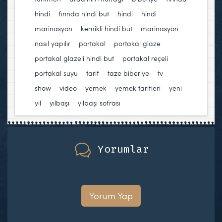
hindi
,
fırında hindi but
,
hindi
,
hindi
marinasyon
,
kemikli hindi but
,
marinasyon
,
nasıl yapılır
,
portakal
,
portakal glaze
,
portakal glazeli hindi but
,
portakal reçeli
,
portakal suyu
,
tarif
,
taze biberiye
,
tv
show
,
video
,
yemek
,
yemek tarifleri
,
yeni
yıl
,
yılbaşı
,
yılbaşı sofrası
Yorumlar
Yorum Yap