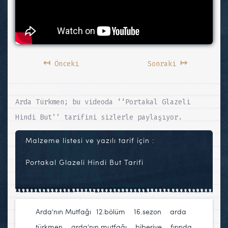
↤
↦
Önceki
Sonraki
Arda Türkmen; bu videoda ‘‘Portakal Glazeli
Hindi But’’ tarifini sizlerle paylaşıyor.
Malzeme listesi ve yazılı tarif için :
Portakal Glazeli Hindi But Tarifi
Arda'nın Mutfağı
12.bölüm
,
16.sezon
,
arda
türkmen
,
arda'nın mutfağı
,
biberiye
,
fırında