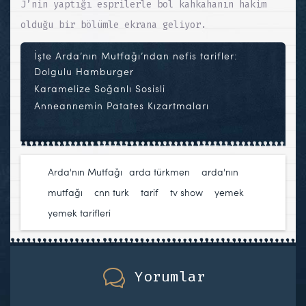
J’nin yaptığı esprilerle bol kahkahanın hakim
olduğu bir bölümle ekrana geliyor.
İşte Arda’nın Mutfağı’ndan nefis tarifler:
Dolgulu Hamburger
Karamelize Soğanlı Sosisli
Anneannemin Patates Kızartmaları
Arda'nın Mutfağı
arda türkmen
,
arda'nın
mutfağı
,
cnn turk
,
tarif
,
tv show
,
yemek
,
yemek tarifleri
Yorumlar