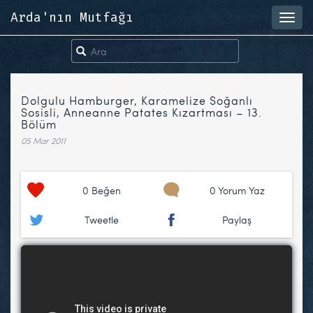
Arda'nın Mutfağı
Toggl
navig
Dolgulu Hamburger, Karamelize Soğanlı
Sosisli, Anneanne Patates Kızartması – 13.
Bölüm
05 Mar 2011
0
Beğen
0 Yorum Yaz
Tweetle
Paylaş