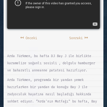
↤
↦
Önceki
Sonraki
Arda Türkmen, bu hafta DJ Bay J ile birlikte
karamelize soğanlı sosisli , dolgulu hamburger
ve baharatlı anneanne patatesi hazırlıyor.
Arda Türkmen, programda bir yandan yemek
hazırlarken bir yandan da konuğu Bay J ile
radyoculuk hayatına nasıl başladığı hakkında
sohbet ediyor. “Arda’nın Mutfağı” bu hafta, Bay