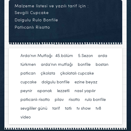
Malzeme listesi ve yazılı tarif için :
Sevgili Cupcake
Dolgulu Rulo Bonfile
Patlıcanlı Risotto
Arda'nın Mutfağı
45.bölüm
,
5.Sezon
,
arda
türkmen
,
arda'nın mutfağı
,
bonfile
,
bostan
patlıcan
,
çikolata
,
çikolatalı cupcake
,
cupcake
,
dolgulu bonfile
,
ezine beyaz
peynir
,
ıspanak
,
lezzetli
,
nasıl yapılır
,
patlıcanlı risotto
,
pilav
,
risotto
,
rulo bonfile
,
sevgililer günü
,
tarif
,
tatlı
,
tv show
,
tv8
,
video