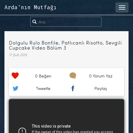
Arda'nın Mutfağı
Toggl
navig
Dolgulu Rulo Bonfile, Patlıcanlı Risotto, Sevgili
Cupcake Video Bölüm 3
17 Şub 2015
0
Beğen
0 Yorum Yaz
Tweetle
Paylaş