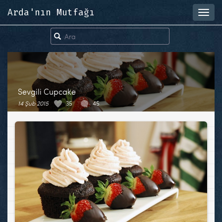
Arda'nın Mutfağı
Toggl
navig
Sevgili Cupcake
14 Şub 2015
35
45