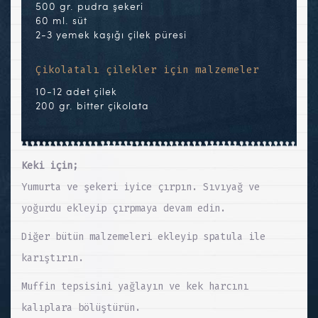
500 gr. pudra şekeri
60 ml. süt
2-3 yemek kaşığı çilek püresi
Çikolatalı çilekler için malzemeler
10-12 adet çilek
200 gr. bitter çikolata
Keki için;
Yumurta ve şekeri iyice çırpın. Sıvıyağ ve
yoğurdu ekleyip çırpmaya devam edin.
Diğer bütün malzemeleri ekleyip spatula ile
karıştırın.
Muffin tepsisini yağlayın ve kek harcını
kalıplara bölüştürün.