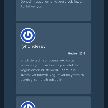
Denedim guzel ama kakaosu cok fazla.
Aci tat veriyor.
@handerey
Haziran 2016
sımdı denedık sonucunu beklıyoruz.
kakaoyu yarım su bardagı koyduk fazla
yogun olmasını ıstemedık. hamurun
kıvamı yerındeydı. yogurt yerıne yarım su
bardagı sut tercıh edılebılır.