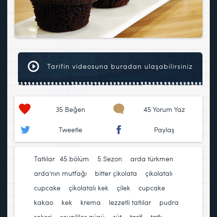
Tarifin videosuna buradan ulaşabilirsiniz
35
Beğen
45 Yorum Yaz
Tweetle
Paylaş
Tatlılar
45.bölüm
,
5.Sezon
,
arda türkmen
,
arda'nın mutfağı
,
bitter çikolata
,
çikolatalı
cupcake
,
çikolatalı kek
,
çilek
,
cupcake
,
kakao
,
kek
,
krema
,
lezzetli tatlılar
,
pudra
şekeri
,
sevgililer günü
,
süt
,
tarif
,
tatlı
,