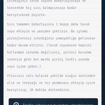
Eklediğiniz tavuk suyunu buharlaşıncaya ve
tencerede hiç sıvı kalmayıncaya kadar
karıştırarak pişirin.
Sıvı tamamen buharlaşınca 1 kepçe daha tavuk
suyu ekleyin ve yeniden çektirin. Bu işlemi
pirinçleriniz istediğiniz yumuşaklığa gelinceye
kadar devam ettirin. (Tavuk suyunuzun hepsini
kullanmak zorunda değilsiniz, pirinci kavurma
sürenize göre her marka pirinç farklı oranda
suyu içine çeker.)
Pilavınız sulu kalacak şekilde ocağın üzerinden
alın ve tereyağı ve toz parmesanı ekleyip iyice
karıştırıp, 10 dakika dinlendirin.
Tarifin videosuna buradan ulaşabilirsiniz