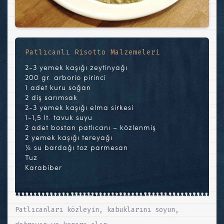
Patlıcanlı Risotto Malzemeleri
2-3 yemek kaşığı zeytinyağı
200 gr. arborio pirinci
1 adet kuru soğan
2 diş sarımsak
2-3 yemek kaşığı elma sirkesi
1-1,5 lt. tavuk suyu
2 adet bostan patlıcanı – közlenmiş
2 yemek kaşığı tereyağı
½ su bardağı toz parmesan
Tuz
Karabiber
Patlıcanları közleyin, kabuklarını soyun,