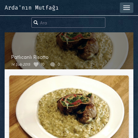
Arda'nın Mutfağı
Toggl
navig
Patlıcanlı Risotto
14 Şub 2015
10
0