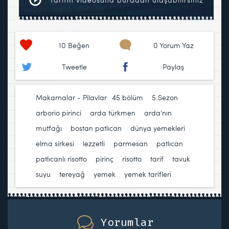
10
Beğen
0 Yorum Yaz
Tweetle
Paylaş
Makarnalar - Pilavlar
45.bölüm
,
5.Sezon
,
arborio pirinci
,
arda türkmen
,
arda'nın
mutfağı
,
bostan patlıcan
,
dünya yemekleri
,
elma sirkesi
,
lezzetli
,
parmesan
,
patlıcan
,
patlıcanlı risotto
,
pirinç
,
risotto
,
tarif
,
tavuk
suyu
,
tereyağ
,
yemek
,
yemek tarifleri
Yorumlar