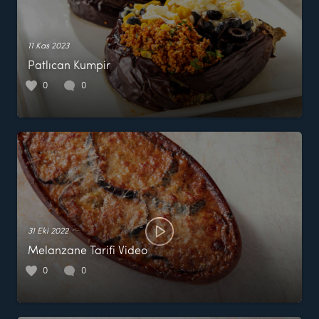
11 Kas 2023
Patlıcan Kumpir
0
0
31 Eki 2022
Melanzane Tarifi Video
0
0