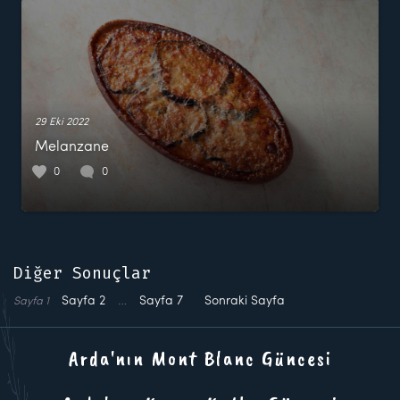
29 Eki 2022
Melanzane
0
0
Diğer Sonuçlar
Sayfa
2
…
Sayfa
7
Sonraki Sayfa
Sayfa
1
Arda'nın Mont Blanc Güncesi