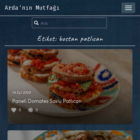
Arda'nın Mutfağı
Toggl
navig
Etiket: bostan patlıcan
14 Eyl 2024
Paneli Domates Soslu Patlıcan
0
0