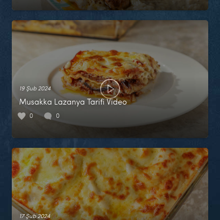
19 Şub 2024
Musakka Lazanya Tarifi Video
0
0
17 Şub 2024