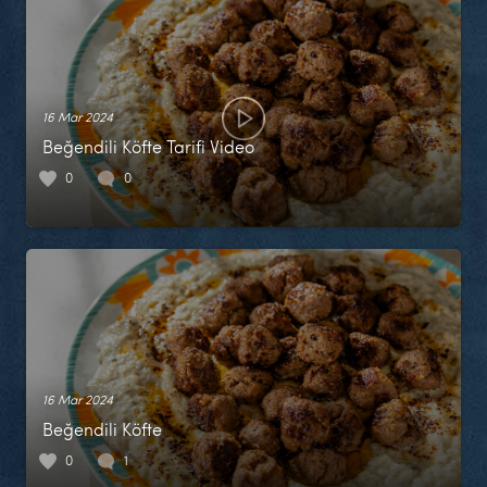
16 Mar 2024
Beğendili Köfte Tarifi Video
0
0
16 Mar 2024
Beğendili Köfte
0
1