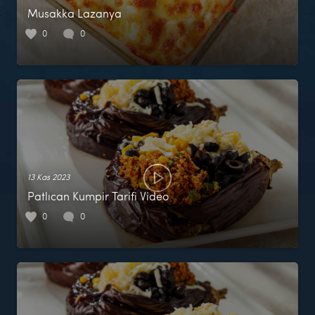
Musakka Lazanya
0
0
13 Kas 2023
Patlıcan Kumpir Tarifi Video
0
0