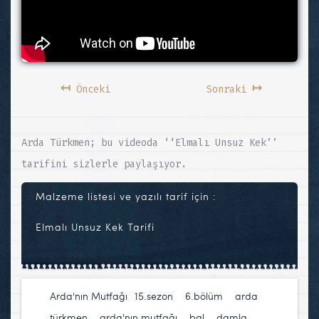
↤
↦
Önceki
Sonraki
Arda Türkmen; bu videoda ‘‘Elmalı Unsuz Kek’’
tarifini sizlerle paylaşıyor.
Malzeme listesi ve yazılı tarif için :
Elmalı Unsuz Kek Tarifi
Arda'nın Mutfağı
15.sezon
,
6.bölüm
,
arda
türkmen
,
arda'nın mutfağı
,
bal
,
damla