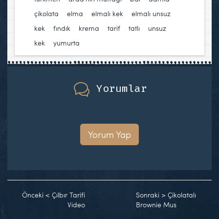
çikolata
,
elma
,
elmalı kek
,
elmalı unsuz
kek
,
fındık
,
krema
,
tarif
,
tatlı
,
unsuz
kek
,
yumurta
Yorumlar
Yorum Yap
Önceki
<
Çılbır Tarifi
Sonraki
>
Çikolatalı
Video
Brownie Mus