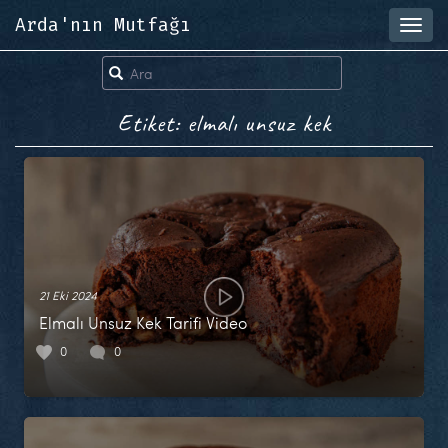
Arda'nın Mutfağı
Toggl
navig
Etiket: elmalı unsuz kek
21 Eki 2024
Elmalı Unsuz Kek Tarifi Video
0
0