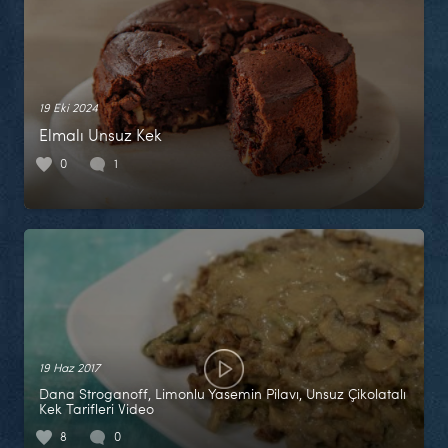
19 Eki 2024
Elmalı Unsuz Kek
0
1
19 Haz 2017
Dana Stroganoff, Limonlu Yasemin Pilavı, Unsuz Çikolatalı
Kek Tarifleri Video
8
0