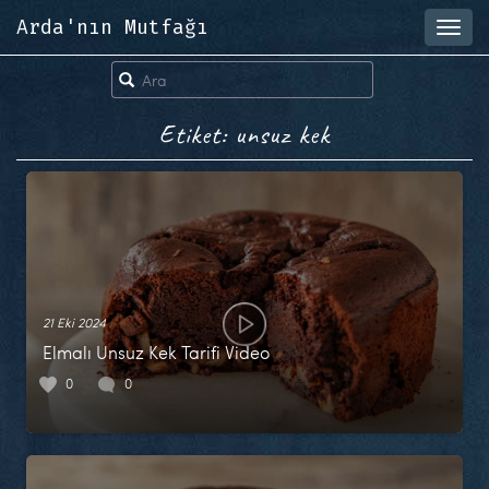
Arda'nın Mutfağı
Toggl
navig
Etiket: unsuz kek
21 Eki 2024
Elmalı Unsuz Kek Tarifi Video
0
0