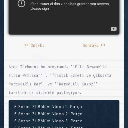
↤
↦
Önceki
Sonraki
Arda Türkmen; bu programda ‘‘Etli Beşamelli
Fırın Patlıcan’’, ‘‘Fıstık Ezmeli ve Çikolata
Parçacıklı Bar’’ ve ‘‘Karadutlu Gazoz’’
tariflerini sizlerle paylaşıyor.
5.Sezon 71.Bölüm Video 1. Parça
5.Sezon 71.Bölüm Video 2. Parça
5.Sezon 71.Bölüm Video 3. Parça
5.Sezon 71.Bölüm Video 4. Parça