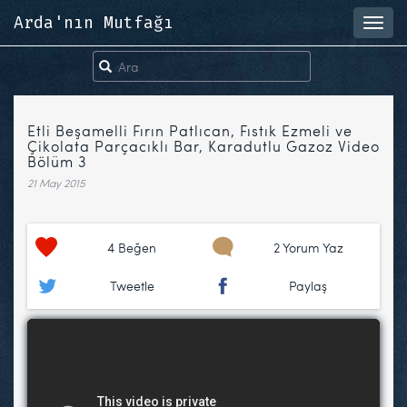
Arda'nın Mutfağı
Toggl
navig
Etli Beşamelli Fırın Patlıcan, Fıstık Ezmeli ve
Çikolata Parçacıklı Bar, Karadutlu Gazoz Video
Bölüm 3
21 May 2015
4
Beğen
2 Yorum Yaz
Tweetle
Paylaş