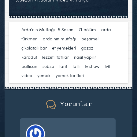
Arda'nın Mutfağı
5.Sezon
,
71.bölüm
,
arda
türkmen
,
arda'nın mutfağı
,
beşamel
,
çikolatalı bar
,
et yemekleri
,
gazoz
,
karadut
,
lezzetli tatlılar
,
nasıl yapılır
,
patlıcan
,
sebze
,
tarif
,
tatlı
,
tv show
,
tv8
,
video
,
yemek
,
yemek tarifleri
Yorumlar