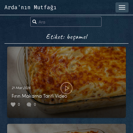
Arda'nın Mutfağı
Toggl
navig
Etiket: beşamel
21 Mar 2026
Fırın Makarna Tarifi Video
0
0