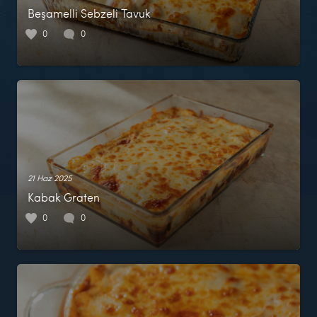
Beşamelli Sebzeli Tavuk
0
0
21 Haz 2025
Kabak Graten
0
0