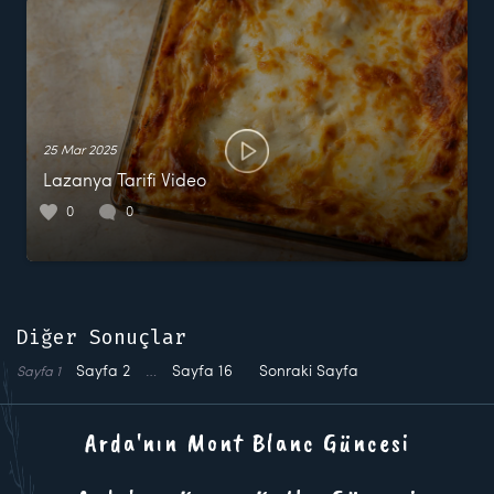
25 Mar 2025
Lazanya Tarifi Video
0
0
Diğer Sonuçlar
Sayfa
2
…
Sayfa
16
Sonraki Sayfa
Sayfa
1
Arda'nın Mont Blanc Güncesi