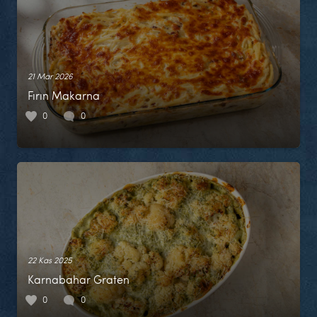
21 Mar 2026
Fırın Makarna
0
0
22 Kas 2025
Karnabahar Graten
0
0