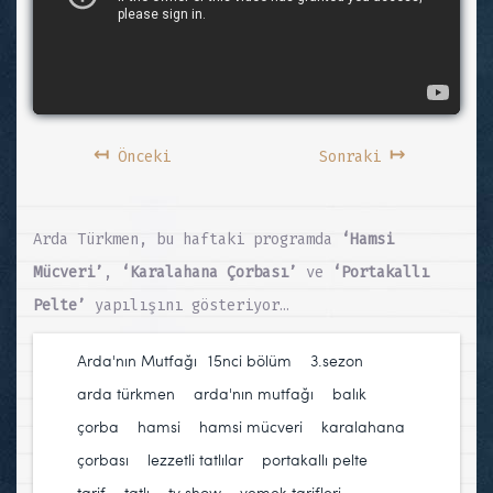
↤
↦
Önceki
Sonraki
Arda Türkmen, bu haftaki programda
‘Hamsi
Mücveri’
,
‘Karalahana Çorbası’
ve
‘Portakallı
Pelte’
yapılışını gösteriyor…
Arda'nın Mutfağı
15nci bölüm
,
3.sezon
,
arda türkmen
,
arda'nın mutfağı
,
balık
,
çorba
,
hamsi
,
hamsi mücveri
,
karalahana
çorbası
,
lezzetli tatlılar
,
portakallı pelte
,
tarif
,
tatlı
,
tv show
,
yemek tarifleri