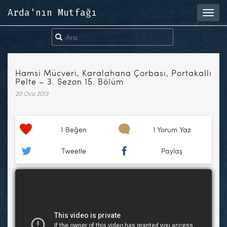
Arda'nın Mutfağı
Toggl
navig
Hamsi Mücveri, Karalahana Çorbası, Portakallı
Pelte – 3. Sezon 15. Bölüm
20 Oca 2013
1
Beğen
1 Yorum Yaz
Tweetle
Paylaş