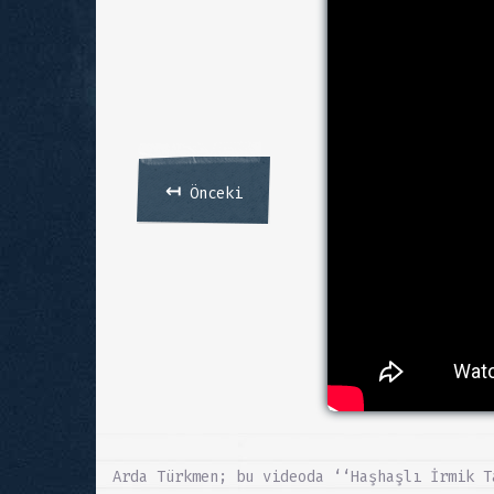
↤
Önceki
Arda Türkmen; bu videoda ‘‘Haşhaşlı İrmik T