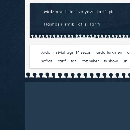
Malzeme listesi ve yazılı tarif için :
Haşhaşlı İrmik Tatlısı Tarifi
Arda'nın Mutfağı
14.sezon
,
arda türkmen
,
a
sofrası
,
tarif
,
tatlı
,
toz şeker
,
tv show
,
un