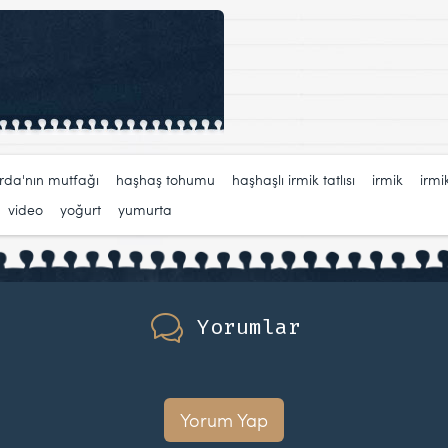
rda'nın mutfağı
,
haşhaş tohumu
,
haşhaşlı irmik tatlısı
,
irmik
,
irmik
,
video
,
yoğurt
,
yumurta
Yorumlar
Yorum Yap