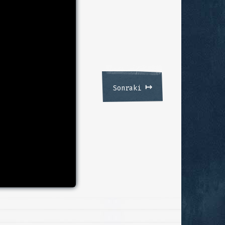
↦
Sonraki