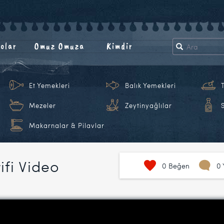
olar
Omuz Omuza
Kimdir
Et Yemekleri
Balık Yemekleri
Mezeler
Zeytinyağlılar
Makarnalar & Pilavlar
ifi Video
0
Beğen
0 