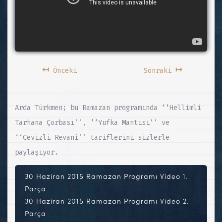
↤
↦
Önceki
Sonraki
Arda Türkmen; bu Ramazan programında ‘‘Hellimli
Tarhana Çorbası’’, ‘‘Yufka Mantısı’’ ve
‘‘Cevizli Revani’’ tariflerini sizlerle
paylaşıyor.
30 Haziran 2015 Ramazan Programı Video 1.
Parça
30 Haziran 2015 Ramazan Programı Video 2.
Parça