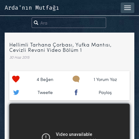
Arda'nın Mutfağı
Toggl
navig
Hellimli Tarhana Çorbası, Yufka Mantısı,
Cevizli Revani Video Bölüm 1
30 Haz 2015
4
Beğen
1 Yorum Yaz
Tweetle
Paylaş