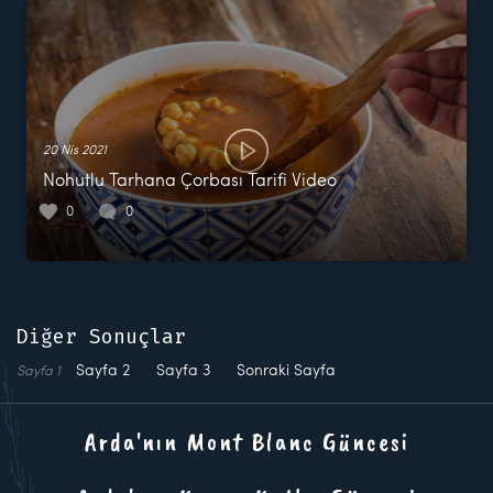
20 Nis 2021
Nohutlu Tarhana Çorbası Tarifi Video
0
0
Diğer Sonuçlar
Sayfa
2
Sayfa
3
Sonraki Sayfa
Sayfa
1
Arda'nın Mont Blanc Güncesi