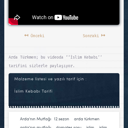
↤
↦
Önceki
Sonraki
Arda Türkmen; bu videoda ‘‘İslim Kebabı’’
tarifini sizlerle paylaşıyor.
Malzeme listesi ve yazılı tarif için :
İslim Kebabı Tarifi
Arda'nın Mutfağı
12.sezon
,
arda türkmen
,
arda'nın mutfağı
,
domates sosu
,
islim
,
islim