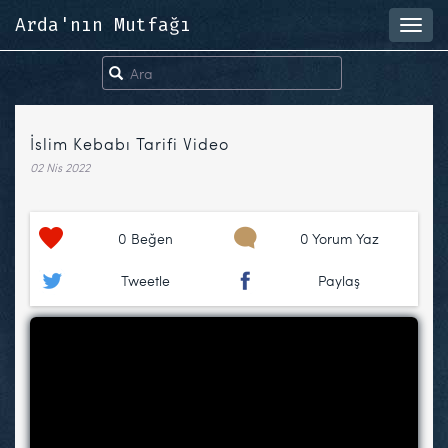
Arda'nın Mutfağı
Toggl
navig
İslim Kebabı Tarifi Video
02 Nis 2022
0
Beğen
0 Yorum Yaz
Tweetle
Paylaş