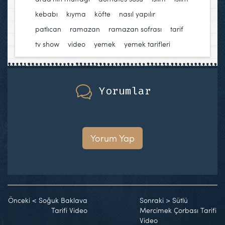
kebabı
,
kıyma
,
köfte
,
nasıl yapılır
,
patlıcan
,
ramazan
,
ramazan sofrası
,
tarif
,
tv show
,
video
,
yemek
,
yemek tarifleri
Yorumlar
Yorum Yap
Önceki
<
Soğuk Baklava
Sonraki
>
Sütlü
Tarifi Video
Mercimek Çorbası Tarifi
Video