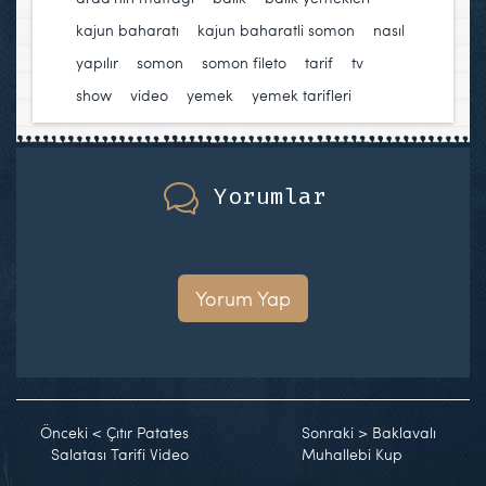
kajun baharatı
,
kajun baharatli somon
,
nasıl
yapılır
,
somon
,
somon fileto
,
tarif
,
tv
show
,
video
,
yemek
,
yemek tarifleri
Yorumlar
Yorum Yap
Önceki
<
Çıtır Patates
Sonraki
>
Baklavalı
Salatası Tarifi Video
Muhallebi Kup