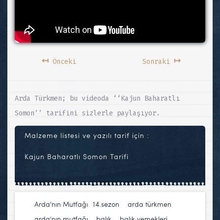
↤
↦
Önceki
Sonraki
Arda Türkmen; bu videoda ‘‘Kajun Baharatlı
Somon’’ tarifini sizlerle paylaşıyor.
Malzeme listesi ve yazılı tarif için :
Kajun Baharatlı Somon Tarifi
Arda'nın Mutfağı
14.sezon
,
arda türkmen
,
arda'nın mutfağı
,
balık
,
balık yemekleri
,