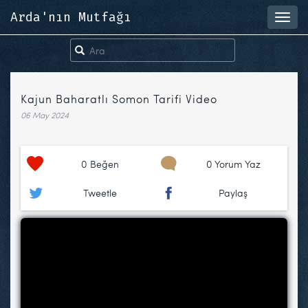
Arda'nın Mutfağı
Toggl
navig
Kajun Baharatlı Somon Tarifi Video
06 May 2024
0
Beğen
0 Yorum Yaz
Tweetle
Paylaş